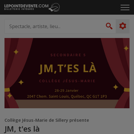
Passer
Cliq
au
pou
contenu
ouvr
Spectacle,
le
artiste,
Recher
men
lieu...
Collège Jésus-Marie de Sillery présente
JM, t'es là