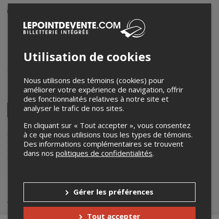
Événement en personne
29 janvier 2026
18h30 – 20h00 / Entrée: 18h00
SALLE DINA-BÉLANGER
Utilisation de cookies
2047, chemin St-Louis Québec (Québec) G1T 1P3
,
Québec
,
QC
,
Canada
Nous utilisons des témoins (cookies) pour
améliorer votre expérience de navigation, offrir
Partagez cet événement
des fonctionnalités relatives à notre site et
Twitter
analyser le trafic de nos sites.
Facebook
Linkedin
Pinterest
Envoyer
En cliquant sur « Tout accepter », vous consentez
par
courriel
à ce que nous utilisions tous les types de témoins.
Lepointdevente.com agit à titre de mandataire pour
Collège Jésus-
Marie de Sillery
dans le cadre de l’affichage en ligne et la vente de
Des informations complémentaires se trouvent
billets pour ses événements.
dans nos
politiques de confidentialités
.
Pour plus d’information à propos de cet événement, veuillez
contacter l’organisateur de l’événement,
Collège Jésus-Marie de
Sillery
, à
ybouchard@cjmds.qc.ca
.
Gérer les préférences
Achat de billets
Tout accepter