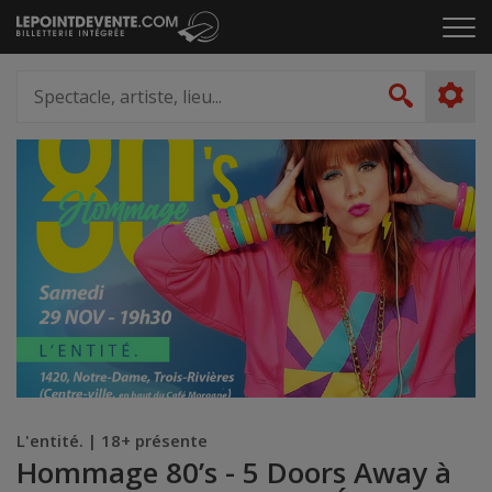
Passer
Cliq
au
pou
contenu
ouvr
Spectacle,
le
artiste,
Recher
men
lieu...
L'entité. | 18+ présente
Hommage 80’s - 5 Doors Away à