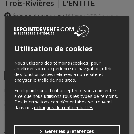
Trois-Rivières | L'ENTITÉ
Événement en personne
13 février 2025
15 février
2025
6 juin 2025
29 novembre 2025
2 mai 2026
20h00 – 23h00 / Entrée: 19h00
L'Entité.
Utilisation de cookies
1420 rue Notre Dame Centre
,
Trois-Rivières
,
QC
,
Canada
Nous utilisons des témoins (cookies) pour
Partagez cet événement
améliorer votre expérience de navigation, offrir
Twitter
des fonctionnalités relatives à notre site et
analyser le trafic de nos sites.
Facebook
Linkedin
Pinterest
Envoyer
par
En cliquant sur « Tout accepter », vous consentez
courriel
Lepointdevente.com agit à titre de mandataire pour
L'entité. | 18+
dans le cadre de l’affichage en ligne et la vente de billets pour ses
à ce que nous utilisions tous les types de témoins.
événements.
Des informations complémentaires se trouvent
Pour plus d’information à propos de cet événement, veuillez
dans nos
politiques de confidentialités
.
contacter l’organisateur de l’événement,
L'entité. | 18+
, à
entite.tr@gmail.com
.
Achat de billets
Gérer les préférences