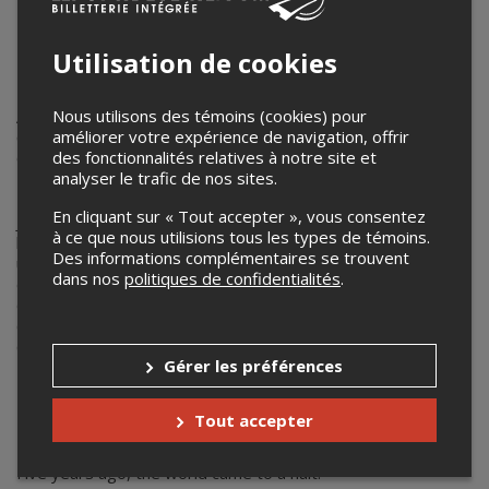
Inspired by a Year of Isolation
Il y a cinq ans, le monde s’est arrêté.
Utilisation de cookies
Nous utilisons des témoins (cookies) pour
Aujourd’hui, Theatre For A Cause Geneva ravive Journal du
améliorer votre expérience de navigation, offrir
Confinement — une capsule temporelle théâtrale, née à
des fonctionnalités relatives à notre site et
Genève, réimaginée à Montréal.
analyser le trafic de nos sites.
En cliquant sur « Tout accepter », vous consentez
Journal du Confinement est une compilation d'histoires
à ce que nous utilisions tous les types de témoins.
humaines qui mettent en lumière différents vécus pendant
Des informations complémentaires se trouvent
une année de distanciation sociale. Bien qu’elle en forme le
dans nos
politiques de confidentialités
.
décor, la pièce ne parle pas de la pandémie: elle parle
d’amour et de deuil, de connexion et de solitude, de peur,
de famille, de découverte de soi et de toutes ces choses
qui nous unissent.
Gérer les préférences
---
Tout accepter
Five years ago, the world came to a halt.