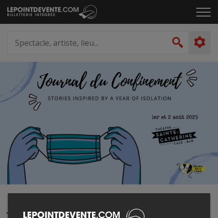
Passer
Cliq
au
pou
contenu
ouvr
Spectacle,
le
artiste,
Recher
men
lieu...
Journal du Confinement : Stories