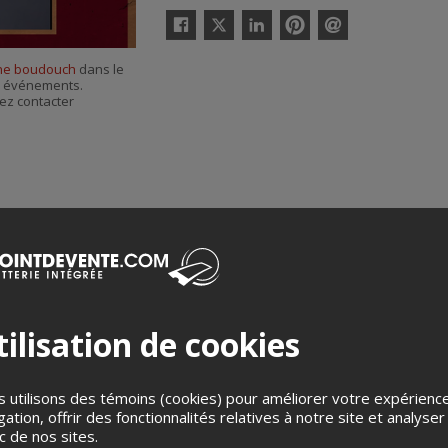
Twitter
Facebook
Linkedin
Pinterest
Envoyer
par
ne boudouch
dans le
courriel
es événements.
ez contacter
ilisation de cookies
Merci de confirmer que vous n'êtes pas un robot ci-bas.
 utilisons des témoins (cookies) pour améliorer votre expérienc
gation, offrir des fonctionnalités relatives à notre site et analyser
ic de nos sites.