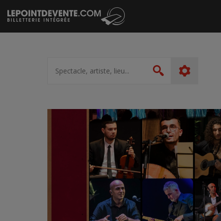
Passer
au
contenu
Spectacle,
artiste,
Rechercher
lieu...