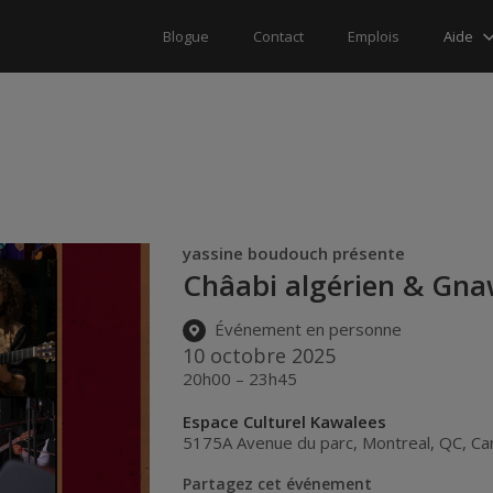
Aide
Blogue
Contact
Emplois
yassine boudouch présente
Châabi algérien & Gn
Événement en personne
10 octobre 2025
20h00 – 23h45
Espace Culturel Kawalees
5175A Avenue du parc
,
Montreal
,
QC
,
Ca
Partagez cet événement