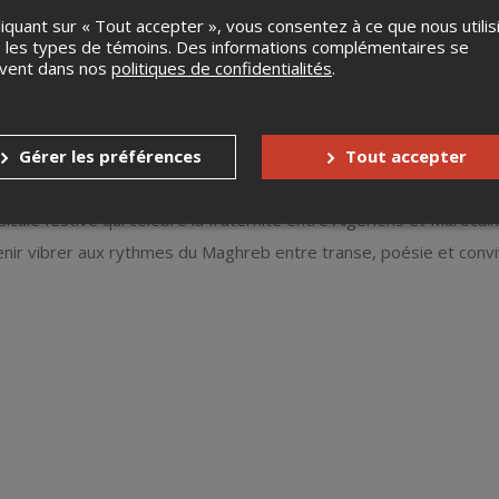
liquant sur « Tout accepter », vous consentez à ce que nous utilis
 les types de témoins. Des informations complémentaires se
uvent dans nos
politiques de confidentialités
.
Gérer les préférences
Tout accepter
érien & Gnawa marocain
cale festive qui célèbre la fraternité entre Algériens et Marocai
enir vibrer aux rythmes du Maghreb entre transe, poésie et convivi