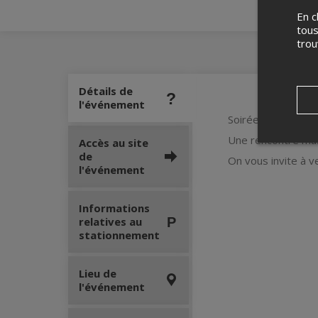
En c
tous
tro
Détails de
l'événement
Soirée Chaâbi alg
Une rencontre musi
Accès au site
de
On vous invite à v
l'événement
Informations
relatives au
stationnement
Lieu de
l'événement