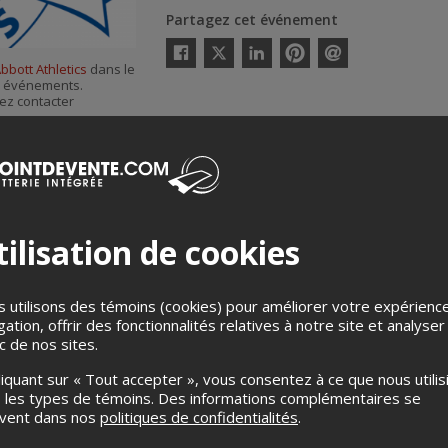
Partagez cet événement
Twitter
bbott Athletics
dans le
Facebook
Linkedin
Pinterest
Envoyer
es événements.
par
courriel
ez contacter
ilisation de cookies
 utilisons des témoins (cookies) pour améliorer votre expérienc
gation, offrir des fonctionnalités relatives à notre site et analyser
ic de nos sites.
Merci de confirmer que vous n'êtes pas un robot ci-bas.
liquant sur « Tout accepter », vous consentez à ce que nous utilis
 les types de témoins. Des informations complémentaires se
uvent dans nos
politiques de confidentialités
.