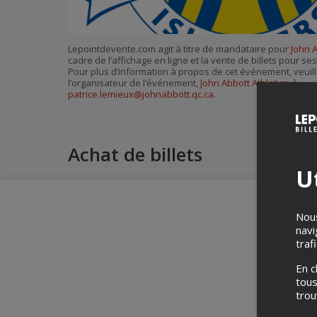
Lepointdevente.com agit à titre de mandataire pour
John A
cadre de l’affichage en ligne et la vente de billets pour s
Pour plus d’information à propos de cet événement, veuill
l’organisateur de l’événement,
John Abbott Athletics
, à
patrice.lemieux@johnabbott.qc.ca
.
Achat de billets
Ut
Nous
navi
traf
En c
tous
tro