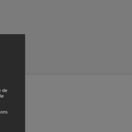
e de
 le
ions