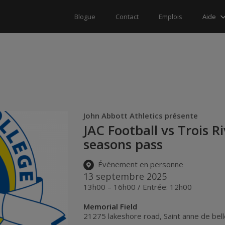
Aide
Blogue
Contact
Emplois
John Abbott Athletics présente
JAC Football vs Trois R
seasons pass
Événement en personne
13 septembre 2025
13h00 – 16h00 / Entrée: 12h00
Memorial Field
21275 lakeshore road
,
Saint anne de bel