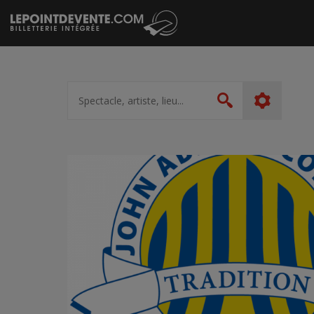
Passer
au
contenu
Spectacle,
artiste,
Rechercher
lieu...