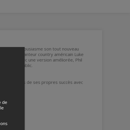
ter avec enthousiasme son tout nouveau
 succès du chanteur country américain Luke
e retour avec une version améliorée, Phil
blouir le public.
nnera certains de ses propres succès avec
e de
 le
ions