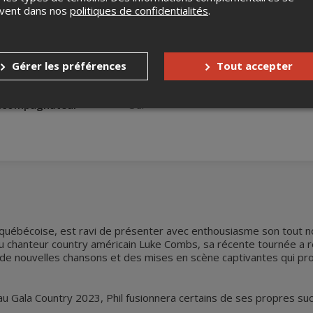
uvent dans nos
politiques de confidentialités
.
s
Aucun remboursement
Aucun échange
Gérer les préférences
Tout accepter
nnes à mobilité réduite
Oui
accompagnateur
Oui
y québécoise, est ravi de présenter avec enthousiasme son tout 
du chanteur country américain Luke Combs, sa récente tournée a r
 de nouvelles chansons et des mises en scène captivantes qui prom
u Gala Country 2023, Phil fusionnera certains de ses propres suc