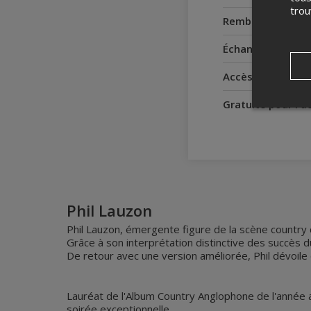
tro
Remboursement
Échanges
Accès pour perso
Gratuité pour l'
Phil Lauzon
Phil Lauzon, émergente figure de la scène countr
Grâce à son interprétation distinctive des succès 
De retour avec une version améliorée, Phil dévoile
Lauréat de l'Album Country Anglophone de l'année a
soirée exceptionnelle.