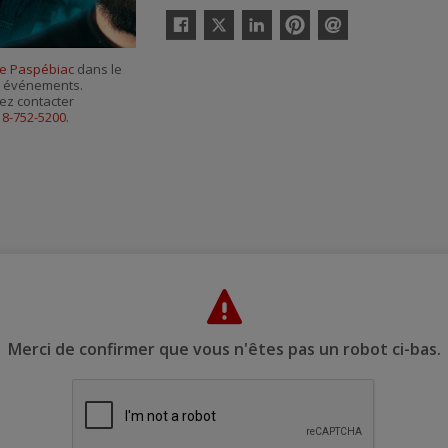
Twitter
Facebook
Linkedin
Pinterest
Envoyer
par
de Paspébiac
dans le
courriel
es événements.
ez contacter
18-752-5200
.
Merci de confirmer que vous n'êtes pas un robot ci-bas.