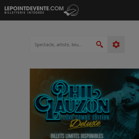
Passer
au
contenu
Spectacle,
artiste,
Rechercher
lieu...