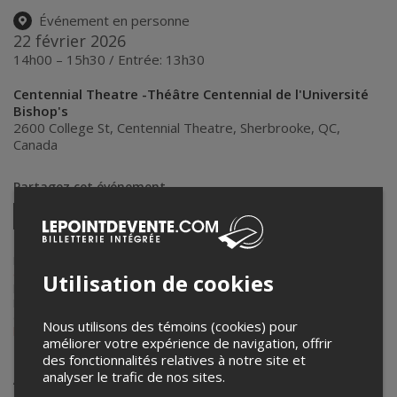
Événement en personne
22 février 2026
14h00 – 15h30 / Entrée: 13h30
Centennial Theatre -Théâtre Centennial de l'Université
Bishop's
2600 College St, Centennial Theatre
,
Sherbrooke
,
QC
,
Canada
Partagez cet événement
Twitter
Facebook
Linkedin
Pinterest
Envoyer
par
courriel
Lepointdevente.com agit à titre de mandataire pour
Théâtre
Centennial de l'Université Bishop's
dans le cadre de l’affichage en
Utilisation de cookies
ligne et la vente de billets pour ses événements.
Pour plus d’information à propos de cet événement, veuillez
contacter l’organisateur de l’événement,
Théâtre Centennial de
Nous utilisons des témoins (cookies) pour
l'Université Bishop's
, à
centh@UBishops.ca
.
améliorer votre expérience de navigation, offrir
des fonctionnalités relatives à notre site et
Achat de billets
analyser le trafic de nos sites.