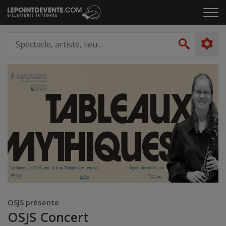
Passer
Cliq
au
pou
contenu
ouvr
Spectacle,
le
artiste,
Recher
men
lieu...
OSJS présente
OSJS Concert