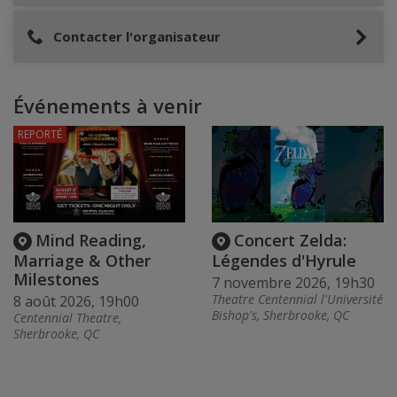
Contacter l'organisateur
Événements à venir
REPORTÉ
Mind Reading,
Concert Zelda:
Marriage & Other
Légendes d'Hyrule
Milestones
7 novembre 2026, 19h30
Theatre Centennial l'Université
8 août 2026, 19h00
Bishop's, Sherbrooke, QC
Centennial Theatre,
Sherbrooke, QC