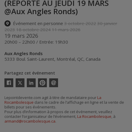
(REPORTÉ AU JEUDI 19 MARS
@Aux Angles Ronds)
Événement en personne
3 octobre 2022
30 janvier
2023
18 octobre 2024
11 mars 2026
19 mars 2026
20h00 – 22h00 / Entrée: 19h30
Aux Angles Ronds
5333 Boul. Saint-Laurent
,
Montréal
,
QC
,
Canada
Partagez cet événement
Twitter
Facebook
Linkedin
Pinterest
Envoyer
par
courriel
Lepointdevente.com agit à titre de mandataire pour
La
Rocambolesque
dans le cadre de l’affichage en ligne et la vente de
billets pour ses événements.
Pour plus d’information à propos de cet événement, veuillez
contacter l’organisateur de l’événement,
La Rocambolesque
, à
armand@rocambolesque.ca
.