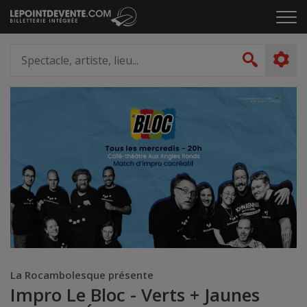
Passer
Cliq
au
pou
contenu
ouvr
Spectacle,
le
artiste,
Recher
men
lieu...
La Rocambolesque présente
Impro Le Bloc - Verts + Jaunes