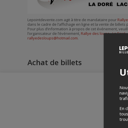
Lepointdevente.com agit à titre de mandataire pour
Rallye
dans le cadre de l’affichage en ligne et la vente de billet
Pour plus d’information à propos de cet événement, veuill
l’organisateur de l’événement,
Rallye des loups - La Doré
,
rallyedesloups@hotmail.com
.
Achat de billets
Ut
Nous
navi
traf
En c
tous
tro