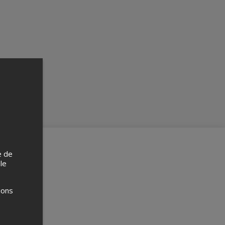
e de
 le
ions