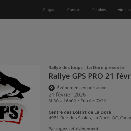
Aide
Blogue
Contact
Emplois
Rallye des loups - La Doré présente
Rallye GPS PRO 21 févr
Événement en personne
21 février 2026
8h30 – 16h00 / Entrée: 7h30
Centre des Loisirs de La Doré
4951 Rue des Saules
,
La Doré
,
QC
,
Cana
Partagez cet événement