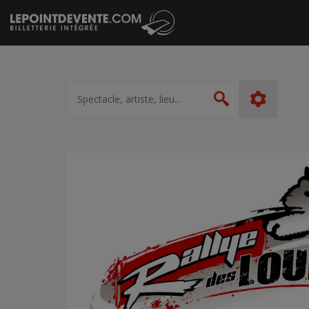
Passer
au
contenu
Spectacle,
artiste,
Rechercher
lieu...