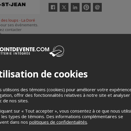
Twitter
Facebook
Linkedin
Pinterest
Envoyer
par
 des loups - La Doré
courriel
s pour ses événements.
ez contacter
 à
ilisation de cookies
 utilisons des témoins (cookies) pour améliorer votre expérienc
gation, offrir des fonctionnalités relatives à notre site et analyser
ic de nos sites.
Merci de confirmer que vous n'êtes pas un robot ci-bas.
liquant sur « Tout accepter », vous consentez à ce que nous utilis
 les types de témoins. Des informations complémentaires se
uvent dans nos
politiques de confidentialités
.