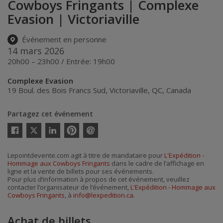
Cowboys Fringants | Complexe
Evasion | Victoriaville
Événement en personne
14 mars 2026
20h00 – 23h00 / Entrée: 19h00
Complexe Evasion
19 Boul. des Bois Francs Sud
,
Victoriaville
,
QC
,
Canada
Partagez cet événement
Twitter
Facebook
Linkedin
Pinterest
Envoyer
par
courriel
Lepointdevente.com agit à titre de mandataire pour
L'Expédition -
Hommage aux Cowboys Fringants
dans le cadre de l’affichage en
ligne et la vente de billets pour ses événements.
Pour plus d’information à propos de cet événement, veuillez
contacter l’organisateur de l’événement,
L'Expédition - Hommage aux
Cowboys Fringants
, à
info@lexpedition.ca
.
Achat de billets