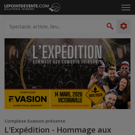
Passer
Cliq
au
pou
contenu
ouvr
Spectacle,
le
artiste,
Recher
men
lieu...
Complexe Evasion présente
L'Expédition - Hommage aux