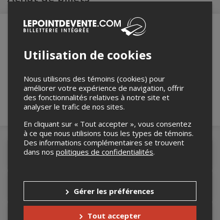
Utilisation de cookies
Merci de confirmer que vous n'êtes pas un
robot ci-bas.
Nous utilisons des témoins (cookies) pour
améliorer votre expérience de navigation, offrir
des fonctionnalités relatives à notre site et
analyser le trafic de nos sites.
En cliquant sur « Tout accepter », vous consentez
à ce que nous utilisions tous les types de témoins.
Des informations complémentaires se trouvent
dans nos
politiques de confidentialités
.
Détails de l'événement
Lieu de l'événement
Gérer les préférences
Tout accepter
Contacter l'organisateur