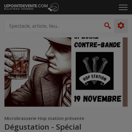
Passer
Cliq
au
pou
contenu
ouvr
Spectacle,
le
artiste,
Recher
men
lieu...
Microbrasserie Hop station présente
Dégustation - Spécial