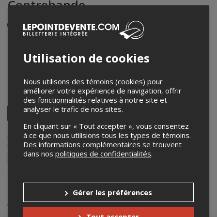
Contrebande
Événement en personne
19 novembre 2025
19h00 – 21h00 / Entrée: 18h30
Utilisation de cookies
Microbrasserie Hop Station
131 rue Lovell
,
Coaticook
,
QC
,
Canada
Nous utilisons des témoins (cookies) pour
améliorer votre expérience de navigation, offrir
Partagez cet événement
des fonctionnalités relatives à notre site et
analyser le trafic de nos sites.
Twitter
Facebook
Linkedin
Pinterest
Envoyer
En cliquant sur « Tout accepter », vous consentez
par
à ce que nous utilisions tous les types de témoins.
courriel
Lepointdevente.com agit à titre de mandataire pour
Microbrasserie
Des informations complémentaires se trouvent
Hop station
dans le cadre de l’affichage en ligne et la vente de billets
dans nos
politiques de confidentialités
.
pour ses événements.
Pour plus d’information à propos de cet événement, veuillez
contacter l’organisateur de l’événement,
Microbrasserie Hop station
,
à
booking@hopstation.net
.
Gérer les préférences
Achat de billets
Tout accepter