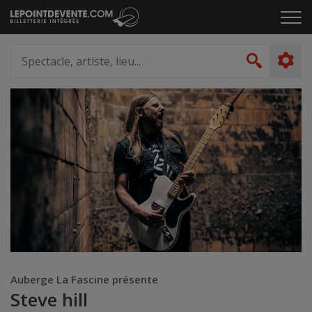
Passer
Cliq
au
pou
contenu
ouvr
Spectacle,
le
artiste,
Recher
men
lieu...
Auberge La Fascine présente
Steve hill