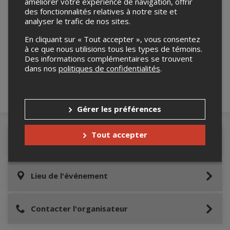
améliorer votre expérience de navigation, offrir
des fonctionnalités relatives à notre site et
analyser le trafic de nos sites.
Merci de confirmer que vous n'êtes pas un
En cliquant sur « Tout accepter », vous consentez
robot ci-bas.
à ce que nous utilisions tous les types de témoins.
Des informations complémentaires se trouvent
dans nos
politiques de confidentialités
.
Gérer les préférences
Tout accepter
Détails de l'événement
Lieu de l'événement
Contacter l'organisateur