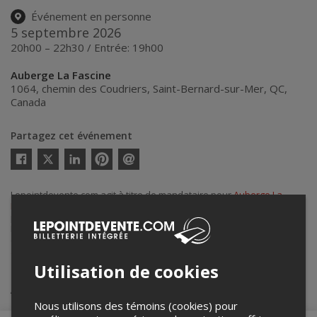
Événement en personne
5 septembre 2026
20h00 – 22h30 / Entrée: 19h00
Auberge La Fascine
1064, chemin des Coudriers
,
Saint-Bernard-sur-Mer
,
QC
,
Canada
Partagez cet événement
Twitter
Facebook
Linkedin
Pinterest
Envoyer
par
courriel
Lepointdevente.com agit à titre de mandataire pour
Auberge La
Fascine
dans le cadre de l’affichage en ligne et la vente de billets
pour ses événements.
Pour plus d’information à propos de cet événement, veuillez
contacter l’organisateur de l’événement,
Auberge La Fascine
, à
aubergelafascine@gmail.com
.
Utilisation de cookies
Achat de billets
Nous utilisons des témoins (cookies) pour