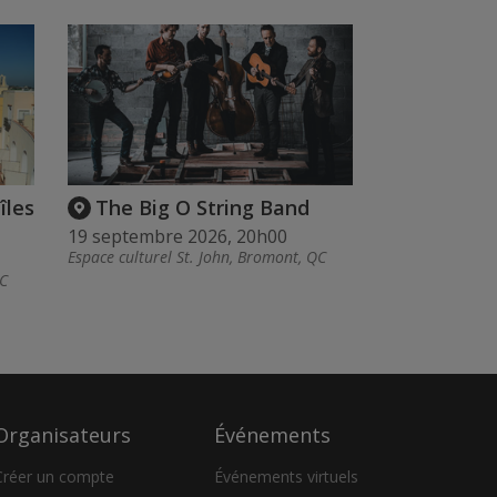
îles
The Big O String Band
19 septembre 2026, 20h00
Espace culturel St. John, Bromont, QC
QC
Organisateurs
Événements
Créer un compte
Événements virtuels