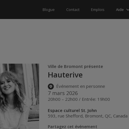
Aide
Blogue
Contact
Emplois
Ville de Bromont présente
Hauterive
Événement en personne
7 mars 2026
20h00 – 22h00 / Entrée: 19h00
Espace culturel St. John
593, rue Shefford
,
Bromont
,
QC
,
Canada
Partagez cet événement