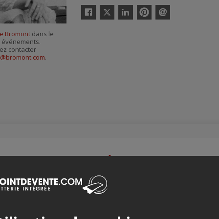
Twitter
Facebook
Linkedin
Pinterest
Envoyer
par
 de Bromont
dans le
courriel
es événements.
ez contacter
hn@bromont.com
.
Merci de confirmer que vous n'êtes pas un robot ci-bas.