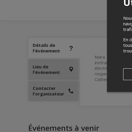
Ut
Nous
navi
traf
En c
Détails de
tous
l'événement
tro
Mara Tremblay et C
instrumentistes se
Lieu de
électriques, ukulé
l'événement
respectives. Un sp
Catherine et Mara.
Contacter
l'organisateur
Événements à venir