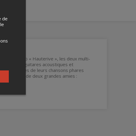
e de
 le
ions
 de leur duo « Hauterive », les deux multi-
nstruments (guitares acoustiques et
e, quelques-unes de leurs chansons phares
 la complicité de deux grandes amies :