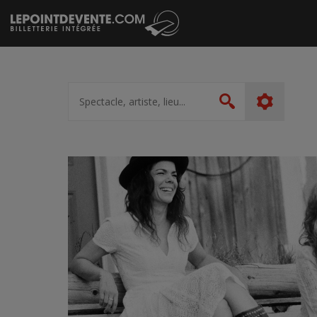
Passer
au
contenu
Spectacle,
artiste,
Rechercher
lieu...