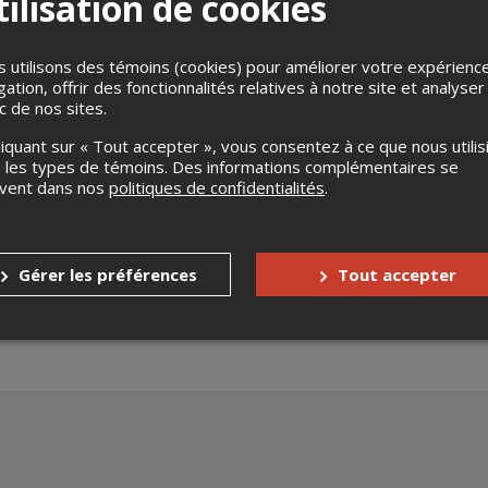
ilisation de cookies
 utilisons des témoins (cookies) pour améliorer votre expérienc
gation, offrir des fonctionnalités relatives à notre site et analyser
ic de nos sites.
liquant sur « Tout accepter », vous consentez à ce que nous utilis
 les types de témoins. Des informations complémentaires se
uvent dans nos
politiques de confidentialités
.
atherine Durand ont souvent partagé la scène. Pour ce spectacle
ront seules sur scène, s'accompagnant l'une et l'autre à divers i
lé, violon), et interprèteront, en plus du répertoire de Hauteriv
ectacle intime, sensible et dépouillé, qui laissera toute la place à
Gérer les préférences
Tout accepter