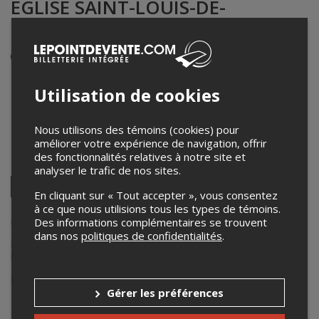
ÉGLISE SAINT-LOUIS-DE-
GONZAGUE
Événement en personne
14 mars 2026
19h00 – 20h15 / Entrée: 18h00
Utilisation de cookies
Église catholique Saint-Louis-de-Gonzague
146 Rue Principale
,
Saint-Louis-de-Gonzague
,
QC
,
Canada
Nous utilisons des témoins (cookies) pour
améliorer votre expérience de navigation, offrir
des fonctionnalités relatives à notre site et
Partagez cet événement
analyser le trafic de nos sites.
Twitter
En cliquant sur « Tout accepter », vous consentez
Facebook
Linkedin
Pinterest
Envoyer
à ce que nous utilisions tous les types de témoins.
par
courriel
Des informations complémentaires se trouvent
Lepointdevente.com agit à titre de mandataire pour
Groupe
Charlebois Inc
dans le cadre de l’affichage en ligne et la vente de
dans nos
politiques de confidentialités
.
billets pour ses événements.
Pour plus d’information à propos de cet événement, veuillez
contacter l’organisateur de l’événement,
Groupe Charlebois Inc
, à
info@groupecharlebois.com
.
Gérer les préférences
Achat de billets