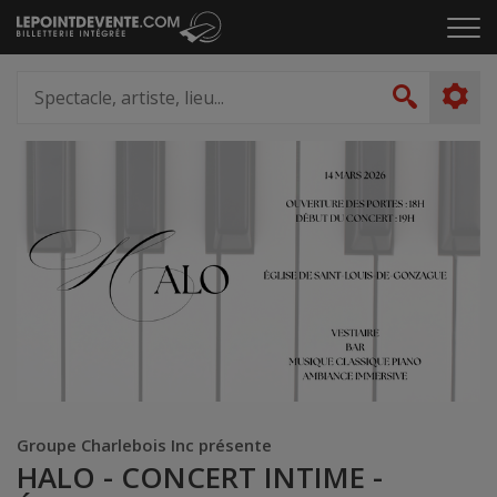
Passer
Cliq
au
pou
contenu
ouvr
Spectacle,
le
artiste,
Recher
men
lieu...
Groupe Charlebois Inc présente
HALO - CONCERT INTIME -