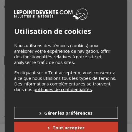
Événement en personne
25 juillet 2026
20h00 – 23h45 / Entrée: 19h00
Utilisation de cookies
Brasserie port alfred
531 1ère Rue
,
La Baie
,
QC
,
Canada
Nous utilisons des témoins (cookies) pour
améliorer votre expérience de navigation, offrir
Partagez cet événement
des fonctionnalités relatives à notre site et
Twitter
analyser le trafic de nos sites.
Facebook
Linkedin
Pinterest
Envoyer
par
En cliquant sur « Tout accepter », vous consentez
courriel
Lepointdevente.com agit à titre de mandataire pour
Grymstoned
à ce que nous utilisions tous les types de témoins.
dans le cadre de l’affichage en ligne et la vente de billets pour ses
Des informations complémentaires se trouvent
événements.
dans nos
politiques de confidentialités
.
Pour plus d’information à propos de cet événement, veuillez
contacter l’organisateur de l’événement,
Grymstoned
, à
grymstoned@gmail.com
.
Achat de billets
Gérer les préférences
Tout accepter