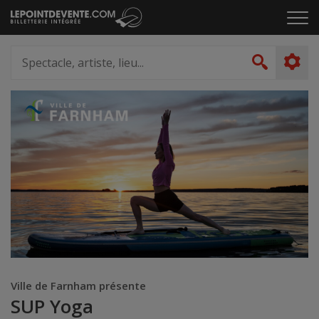
Passer
Cliq
au
pou
contenu
ouvr
Spectacle,
le
artiste,
Recher
men
lieu...
Ville de Farnham présente
SUP Yoga