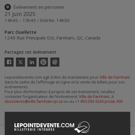
Événement en personne
21 juin 2025
14h45 – 15h45 / Entrée: 14h30
Parc Ouellette
1249 Rue Principale Est
,
Farnham
,
QC
,
Canada
Partagez cet événement
Twitter
Facebook
Linkedin
Pinterest
Envoyer
par
courriel
Lepointdevente.com agit à titre de mandataire pour
Ville de Farnham
dans le cadre de l’affichage en ligne et la vente de billets pour ses
événements.
Pour plus d’information à propos de cet événement, veuillez
contacter l’organisateur de l’événement,
Ville de Farnham
, à
cbussieres@ville.farnham.qc.ca
ou au
+1 450-293-3326 poste 309
.
Achat de billets