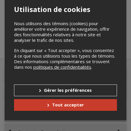
Utilisation de cookies
Merci de confirmer que vous n'êtes pas un
robot ci-bas.
Nous utilisons des témoins (cookies) pour
améliorer votre expérience de navigation, offrir
des fonctionnalités relatives à notre site et
analyser le trafic de nos sites.
En cliquant sur « Tout accepter », vous consentez
à ce que nous utilisions tous les types de témoins.
Des informations complémentaires se trouvent
dans nos
politiques de confidentialités
.
Détails de l'événement
Gérer les préférences
Informations relatives au stationnement
Tout accepter
Lieu de l'événement