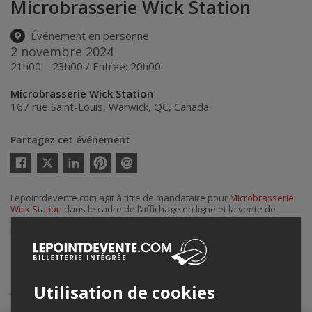
Microbrasserie Wick Station
Événement en personne
2 novembre 2024
21h00 – 23h00 / Entrée: 20h00
Microbrasserie Wick Station
167 rue Saint-Louis
,
Warwick
,
QC
,
Canada
Partagez cet événement
Twitter
Facebook
Linkedin
Pinterest
Envoyer
par
courriel
Lepointdevente.com agit à titre de mandataire pour
Microbrasserie
Wick Station
dans le cadre de l’affichage en ligne et la vente de
billets pour ses événements.
Pour plus d’information à propos de cet événement, veuillez
contacter l’organisateur de l’événement,
Microbrasserie Wick
Station
, à
jacquesoliviercote@hotmail.ca
.
Achat de billets
Utilisation de cookies