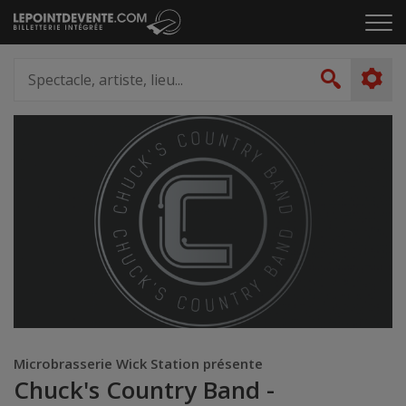
Passer
Cliq
au
pou
contenu
ouvr
Spectacle,
le
artiste,
Recher
men
lieu...
Microbrasserie Wick Station présente
Chuck's Country Band -