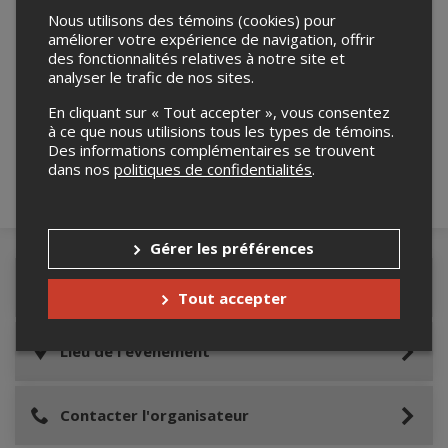
Nous utilisons des témoins (cookies) pour
améliorer votre expérience de navigation, offrir
des fonctionnalités relatives à notre site et
analyser le trafic de nos sites.
Merci de confirmer que vous n'êtes pas un
robot ci-bas.
En cliquant sur « Tout accepter », vous consentez
à ce que nous utilisions tous les types de témoins.
Des informations complémentaires se trouvent
dans nos
politiques de confidentialités
.
Gérer les préférences
Détails de l'événement
Tout accepter
Lieu de l'événement
Contacter l'organisateur