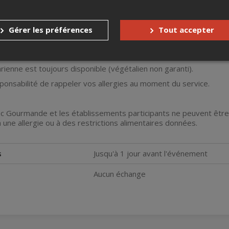
ulement.
nclut tous les pourboires. Une fois sur place, plus rien à débourser.
Gérer les préférences
Tout accepter
 la discrétion des restaurateurs.
taires à indiquer lors de la réservation en ligne.
ienne est toujours disponible (végétalien non garanti).
sponsabilité de rappeler vos allergies au moment du service.
 Gourmande et les établissements participants ne peuvent êtr
à une allergie ou à des restrictions alimentaires données.
s
Jusqu'à 1 jour avant l'événement
Aucun échange