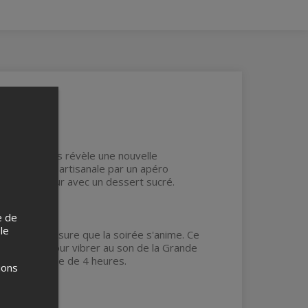
e étape vous révèle une nouvelle
ne brasserie artisanale par un apéro
mine en douceur avec un dessert sucré.
e de
 le
u fur et à mesure que la soirée s'anime. Ce
é parfaite pour vibrer au son de la Grande
cette aventure de 4 heures.
ions