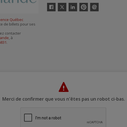
Twitter
Facebook
Linkedin
Pinterest
Envoyer
par
ience Québec
courriel
te de billets pour ses
ez contacter
mande
, à
6831
.
Merci de confirmer que vous n'êtes pas un robot ci-bas.