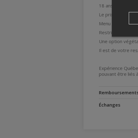
18 ans et plus se
Le prix du billet i
Menu et boissons à
Restrictions alimen
Une option végétar
Il est de votre re
Expérience Québec
pouvant être liés 
Remboursement
Échanges