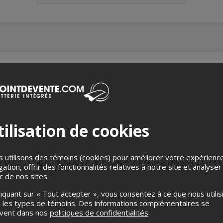
gourmand dans Saint-Roch !
verte des saveurs du monde lors d’un parcours mystère où chaqu
ire et de délicieuses surprises. Ce souper mystère débute dans u
ilisation de cookies
e 1 à 2 accords mets-vin (cocktails/mocktails) par arrêt, et se ter
en tout.
 utilisons des témoins (cookies) pour améliorer votre expérienc
gation, offrir des fonctionnalités relatives à notre site et analyser
r par le rythme de la ville : chaque adresse vous sera dévoilée a
ic de nos sites.
e parcourt à pied, en mode semi-autonome, vous offrant la libert
e tenue confortable et festive pour savourer chaque instant de 
liquant sur « Tout accepter », vous consentez à ce que nous utilis
 les types de témoins. Des informations complémentaires se
uvent dans nos
politiques de confidentialités
.