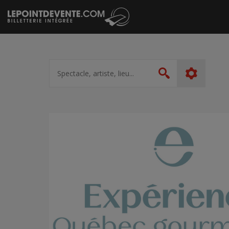
Passer
au
contenu
Spectacle,
artiste,
Rechercher
lieu...