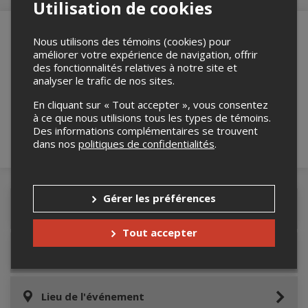
Utilisation de cookies
Nous utilisons des témoins (cookies) pour
améliorer votre expérience de navigation, offrir
Merci de confirmer que vous n'êtes pas un
des fonctionnalités relatives à notre site et
robot ci-bas.
analyser le trafic de nos sites.
En cliquant sur « Tout accepter », vous consentez
à ce que nous utilisions tous les types de témoins.
Des informations complémentaires se trouvent
dans nos
politiques de confidentialités
.
Gérer les préférences
Détails de l'événement
Tout accepter
Informations relatives au stationnement
Lieu de l'événement