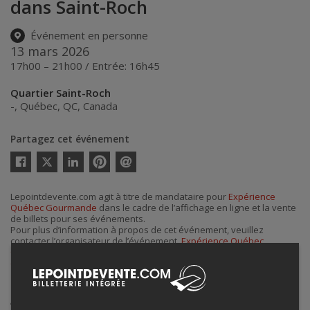
dans Saint-Roch
Événement en personne
13 mars 2026
17h00 – 21h00 / Entrée: 16h45
Quartier Saint-Roch
-
,
Québec
,
QC
,
Canada
Partagez cet événement
Twitter
Facebook
Linkedin
Pinterest
Envoyer
par
courriel
Lepointdevente.com agit à titre de mandataire pour
Expérience
Québec Gourmande
dans le cadre de l’affichage en ligne et la vente
de billets pour ses événements.
Pour plus d’information à propos de cet événement, veuillez
contacter l’organisateur de l’événement,
Expérience Québec
Gourmande
, à
info@experiencequebecgourmande.com
ou au
(581) 814-6831
.
Achat de billets