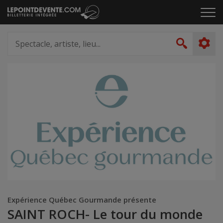
Passer
Cliq
au
pou
contenu
ouvr
Spectacle,
le
artiste,
Recher
men
lieu...
Expérience Québec Gourmande présente
SAINT ROCH- Le tour du monde