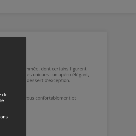
!
 grande renommée, dont certains figurent
ions culinaires uniques : un apéro élégant,
en beauté, un dessert d’exception.
e de
4h. Habillez-vous confortablement et
 le
ions