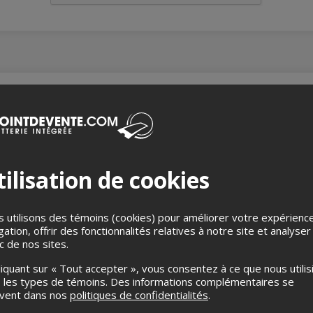
ience gastronomique d’exception au cœur du Vieux-Québec 
 vous convie à un parcours raffiné à travers des restaurants de
de Michelin. À chaque étape, laissez-vous surprendre par des créat
ilisation de cookies
ures magnifiés par des accords (alcoolisés ou non), et pour clore 
 utilisons des témoins (cookies) pour améliorer votre expérienc
it à pied, en format semi-autonome, pour une aventure d’environ 
gation, offrir des fonctionnalités relatives à notre site et analyser
r par la magie du quartier.
ic de nos sites.
liquant sur « Tout accepter », vous consentez à ce que nous utilis
 les types de témoins. Des informations complémentaires se
uvent dans nos
politiques de confidentialités
.
eulement