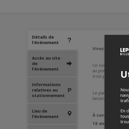
Détails de
l'événement
Vivez une expér
Accès au site
de
Ce souper mystère
l'événement
au prestigieux gui
Ut
trois plats signat
Informations
Nous
relatives au
Le parcours se fa
navi
stationnement
laissez-vous porte
traf
En c
Lieu de
À savoir :
tous
l'événement
tro
18 ans et plus s