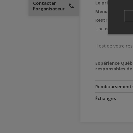
Le prix du billet
Contacter
l'organisateur
Menu et boissons
Restrictions ali
Une
option végé
Il est de votre re
Expérience Québ
responsables de 
Remboursement
Échanges