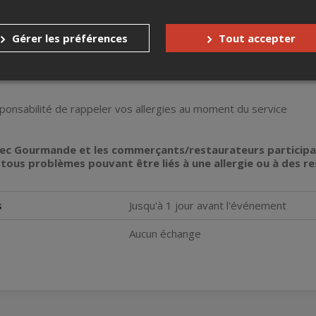
 inclut tous les pourboires, les taxes et frais de billetterie. 
 à la discrétion des restaurateurs
Gérer les préférences
Tout accepter
mentaires
à indiquer lors de la réservation en ligne
tarienne
est toujours disponible (végétalien non garanti)
sponsabilité de rappeler vos allergies au moment du service
ec Gourmande et les commerçants/restaurateurs participa
tous problèmes pouvant être liés à une allergie ou à des re
s
Jusqu'à 1 jour avant l'événement
Aucun échange