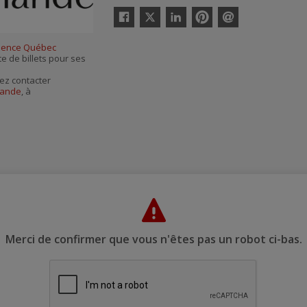
Twitter
Facebook
Linkedin
Pinterest
Envoyer
par
ience Québec
courriel
te de billets pour ses
ez contacter
mande
, à
Merci de confirmer que vous n'êtes pas un robot ci-bas.