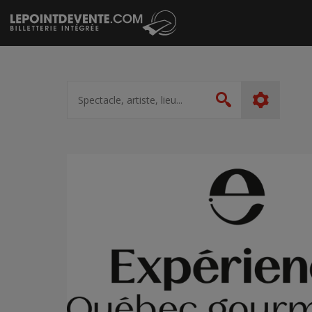
Passer
au
contenu
Spectacle,
artiste,
Rechercher
lieu...