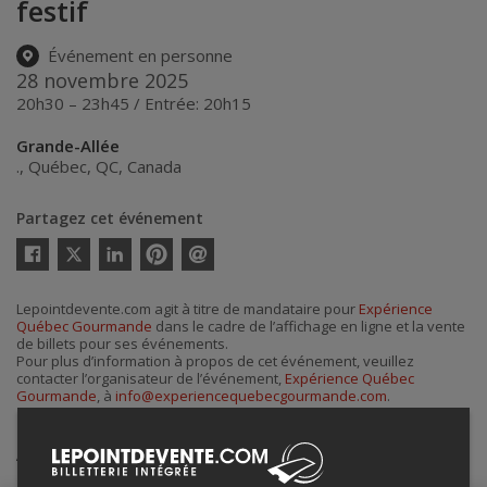
festif
Événement en personne
28 novembre 2025
20h30 – 23h45 / Entrée: 20h15
Grande-Allée
.
,
Québec
,
QC
,
Canada
Partagez cet événement
Twitter
Facebook
Linkedin
Pinterest
Envoyer
par
courriel
Lepointdevente.com agit à titre de mandataire pour
Expérience
Québec Gourmande
dans le cadre de l’affichage en ligne et la vente
de billets pour ses événements.
Pour plus d’information à propos de cet événement, veuillez
contacter l’organisateur de l’événement,
Expérience Québec
Gourmande
, à
info@experiencequebecgourmande.com
.
Achat de billets