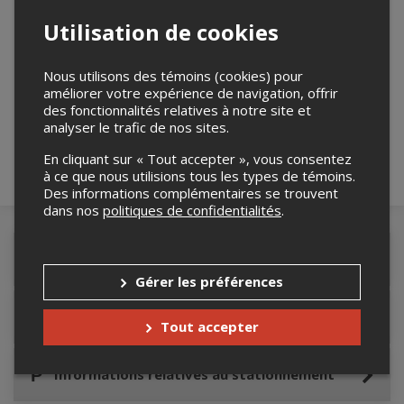
Utilisation de cookies
Merci de confirmer que vous n'êtes pas un
Nous utilisons des témoins (cookies) pour
robot ci-bas.
améliorer votre expérience de navigation, offrir
des fonctionnalités relatives à notre site et
analyser le trafic de nos sites.
En cliquant sur « Tout accepter », vous consentez
à ce que nous utilisions tous les types de témoins.
Des informations complémentaires se trouvent
dans nos
politiques de confidentialités
.
Détails de l'événement
Gérer les préférences
Accès au site de l'événement
Tout accepter
Informations relatives au stationnement