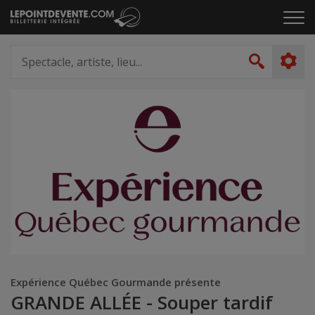
Passer
Cliq
au
pou
contenu
ouvr
Spectacle,
le
artiste,
Recher
men
lieu...
Expérience Québec Gourmande présente
GRANDE ALLÉE - Souper tardif