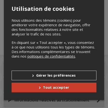
Utilisation de cookies
Merci de confirmer que vous n'êtes pas un
Nous utilisons des témoins (cookies) pour
robot ci-bas.
améliorer votre expérience de navigation, offrir
des fonctionnalités relatives à notre site et
analyser le trafic de nos sites.
En cliquant sur « Tout accepter », vous consentez
à ce que nous utilisions tous les types de témoins.
Des informations complémentaires se trouvent
dans nos
politiques de confidentialités
.
Détails de l'événement
Gérer les préférences
Accès au site de l'événement
Tout accepter
Informations relatives au stationnement