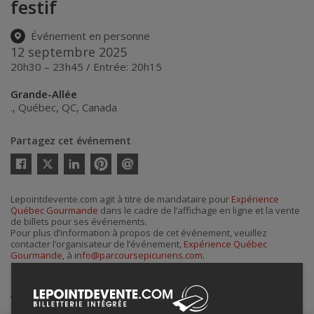
festif
Événement en personne
12 septembre 2025
20h30 – 23h45 / Entrée: 20h15
Grande-Allée
.
,
Québec
,
QC
,
Canada
Partagez cet événement
Twitter
Facebook
Linkedin
Pinterest
Envoyer
par
courriel
Lepointdevente.com agit à titre de mandataire pour
Expérience
Québec Gourmande
dans le cadre de l’affichage en ligne et la vente
de billets pour ses événements.
Pour plus d’information à propos de cet événement, veuillez
contacter l’organisateur de l’événement,
Expérience Québec
Gourmande
, à
info@parcoursepicuriens.com
.
Achat de billets