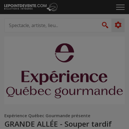
Passer
Cliq
au
pou
contenu
ouvr
Spectacle,
le
artiste,
Recher
men
lieu...
Expérience Québec Gourmande présente
GRANDE ALLÉE - Souper tardif