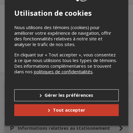
Utilisation de cookies
Nous utilisons des témoins (cookies) pour
Merci de confirmer que vous n'êtes pas un
améliorer votre expérience de navigation, offrir
robot ci-bas.
des fonctionnalités relatives à notre site et
analyser le trafic de nos sites.
En cliquant sur « Tout accepter », vous consentez
à ce que nous utilisions tous les types de témoins.
Des informations complémentaires se trouvent
dans nos
politiques de confidentialités
.
Détails de l'événement
Gérer les préférences
Accès au site de l'événement
Tout accepter
Informations relatives au stationnement