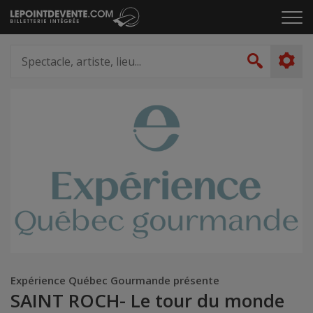
Passer
Cliq
au
pou
contenu
ouvr
Spectacle,
le
artiste,
Recher
men
lieu...
Expérience Québec Gourmande présente
SAINT ROCH- Le tour du monde