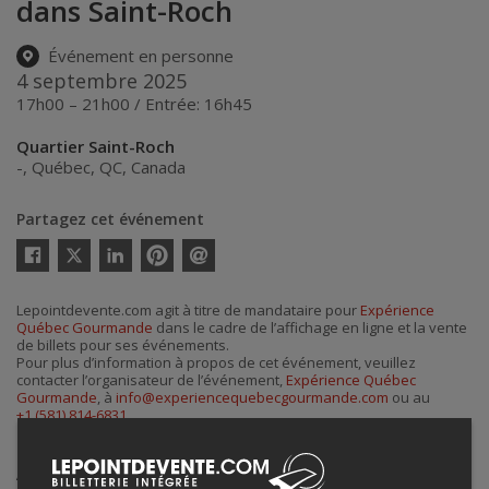
dans Saint-Roch
Événement en personne
4 septembre 2025
17h00 – 21h00 / Entrée: 16h45
Quartier Saint-Roch
-
,
Québec
,
QC
,
Canada
Partagez cet événement
Twitter
Facebook
Linkedin
Pinterest
Envoyer
par
courriel
Lepointdevente.com agit à titre de mandataire pour
Expérience
Québec Gourmande
dans le cadre de l’affichage en ligne et la vente
de billets pour ses événements.
Pour plus d’information à propos de cet événement, veuillez
contacter l’organisateur de l’événement,
Expérience Québec
Gourmande
, à
info@experiencequebecgourmande.com
ou au
+1 (581) 814-6831
.
Achat de billets