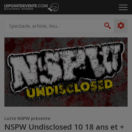
Passer
Cliq
au
pou
contenu
ouvr
Spectacle,
le
artiste,
Recher
men
lieu...
Lutte NSPW présente
NSPW Undisclosed 10 18 ans et +