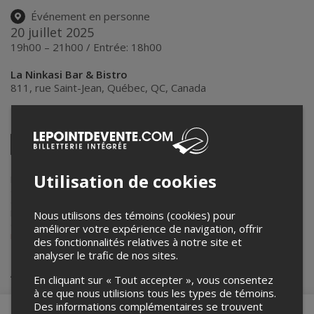
Événement en personne
20 juillet 2025
19h00 – 21h00 / Entrée: 18h00
La Ninkasi Bar & Bistro
811, rue Saint-Jean
,
Québec
,
QC
,
Canada
Partagez cet événement
Twitter
Facebook
Linkedin
Pinterest
Envoyer
par
Utilisation de cookies
courriel
Lepointdevente.com agit à titre de mandataire pour
Lutte NSPW
dans le cadre de l’affichage en ligne et la vente de billets pour ses
événements.
Pour plus d’information à propos de cet événement, veuillez
Nous utilisons des témoins (cookies) pour
contacter l’organisateur de l’événement,
Lutte NSPW
, à
améliorer votre expérience de navigation, offrir
nspw@live.ca
.
des fonctionnalités relatives à notre site et
analyser le trafic de nos sites.
Achat de billets
En cliquant sur « Tout accepter », vous consentez
à ce que nous utilisions tous les types de témoins.
Des informations complémentaires se trouvent