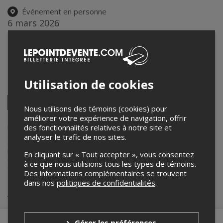
Événement en personne
6 mars 2026
19h00 – 23h00 / Entrée: 18h30
Improdôme
151 Saint-François Est
,
Québec
,
QC
,
Canada
Utilisation de cookies
Partagez cet événement
Twitter
Nous utilisons des témoins (cookies) pour
Facebook
Linkedin
Pinterest
Envoyer
améliorer votre expérience de navigation, offrir
par
courriel
des fonctionnalités relatives à notre site et
Lepointdevente.com agit à titre de mandataire pour
Le Club d'impro
dans le cadre de l’affichage en ligne et la vente de billets pour ses
analyser le trafic de nos sites.
événements.
Pour plus d’information à propos de cet événement, veuillez
En cliquant sur « Tout accepter », vous consentez
contacter l’organisateur de l’événement,
Le Club d'impro
, à
à ce que nous utilisions tous les types de témoins.
ecrire@clubdimpro.com
.
Des informations complémentaires se trouvent
dans nos
politiques de confidentialités
.
Achat de billets
Gérer les préférences