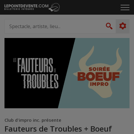
Passer
Cliq
au
pou
contenu
ouvr
Spectacle,
le
artiste,
Recher
men
lieu...
Club d'impro inc. présente
Fauteurs de Troubles + Boeuf