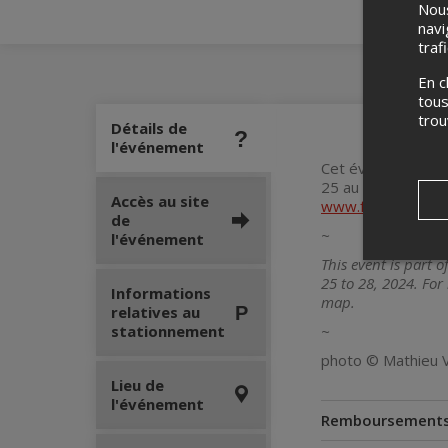
Nous
navi
traf
En c
tous
tro
Détails de
l'événement
Cet évènement fai
25 au 28 juillet 20
Accès au site
www.furiesfestiva
de
~
l'événement
This event is part 
25 to 28, 2024. For
Informations
map.
relatives au
stationnement
~
photo © Mathieu V
Lieu de
l'événement
Remboursement