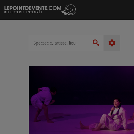
Passer
au
contenu
Spectacle,
artiste,
Rechercher
lieu...