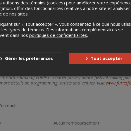
 utilisons des témoins (cookies) pour améliorer votre expérienc
gation, offrir des fonctionnalités relatives à notre site et analyser
ic de nos sites.
liquant sur « Tout accepter », vous consentez à ce que nous utilis
 les types de témoins. Des informations complémentaires se
uvent dans nos
politiques de confidentialités
.
t partie de la 5e édition de FURIES — festival de danse contempo
24. Pour plus de détails entourant la programmation, les artistes et 
Gérer les préférences
Tout accepter
l.com
et la
carte interactive
de FURIES 2024.
of the 5th edition of FURIES - contemporary dance festival, taking p
 more details on programming, artists and venues, visit
www.furiesfe
erreault
s
Aucun remboursement