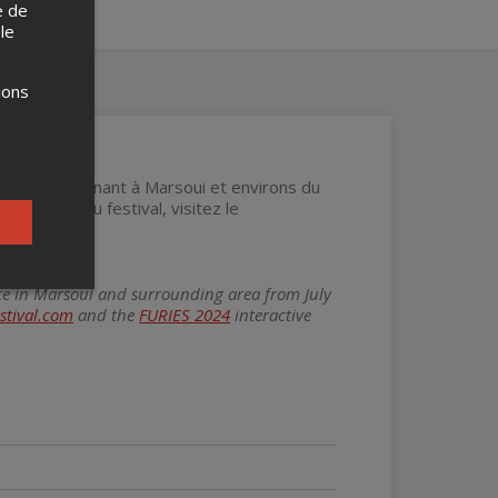
e de
 le
ions
raine, se tenant à Marsoui et environs du
les lieux du festival, visitez le
lace in Marsoui and surrounding area from July
stival.com
and the
FURIES 2024
interactive