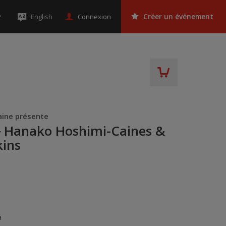
Connexion
English
Créer un événement
aine présente
⏤ Hanako Hoshimi-Caines &
kins
a