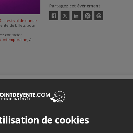
Partagez cet événement
Twitter
S ⏤ festival de danse
Facebook
Linkedin
Pinterest
Envoyer
vente de billets pour
par
courriel
ez contacter
e contemporaine
, à
Merci de confirmer que vous n'êtes pas un robot ci-bas.
ilisation de cookies