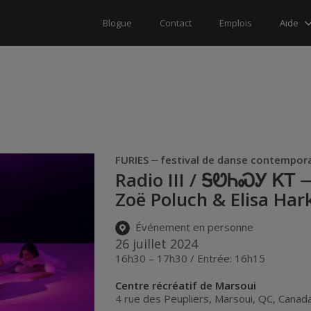
Aide
Blogue
Contact
Emplois
FURIES ⏤ festival de danse contempor
Radio III / ᎦᏬᏂᏍᎩ ᏦᎢ 
Zoë Poluch & Elisa Har
Événement en personne
26 juillet 2024
16h30 – 17h30 / Entrée: 16h15
Centre récréatif de Marsoui
4 rue des Peupliers
,
Marsoui
,
QC
,
Canad