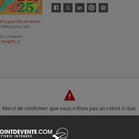
Twitter
Facebook
Linkedin
Pinterest
Envoyer
par
al Superfolk de Morin-
courriel
 billets pour ses
ez contacter
n-heights
, à
Merci de confirmer que vous n'êtes pas un robot ci-bas.