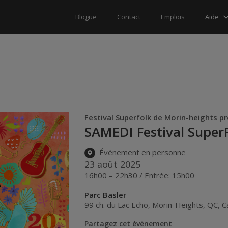
Aide
Blogue
Contact
Emplois
Festival Superfolk de Morin-heights p
SAMEDI Festival Super
Événement en personne
23 août 2025
16h00 – 22h30 / Entrée: 15h00
Parc Basler
99 ch. du Lac Echo
,
Morin-Heights
,
QC
,
C
Partagez cet événement