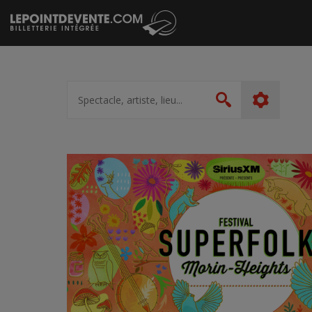
Passer
au
contenu
Spectacle,
artiste,
Rechercher
lieu...