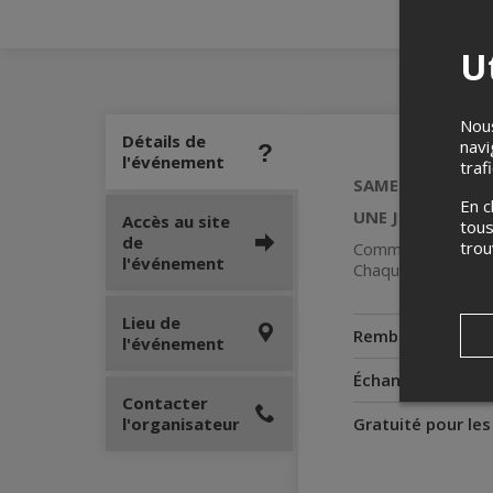
Ut
Nous
Détails de
navi
l'événement
traf
SAMEDI 23 AOÛ
En c
UNE JOURNÉE DE 
Accès au site
tous
de
tro
Comme par le passé
l'événement
Chaque instant ré
Lieu de
Remboursement
l'événement
Échanges
Contacter
l'organisateur
Gratuité pour le