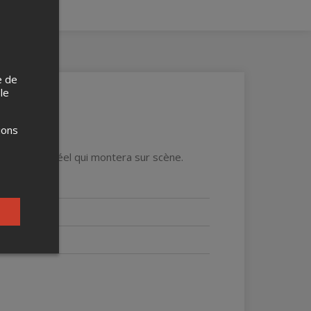
e de
 le
ions
z en temps réel qui montera sur scène.