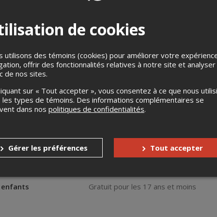
ilisation de cookies
 utilisons des témoins (cookies) pour améliorer votre expérienc
gation, offrir des fonctionnalités relatives à notre site et analyser
ic de nos sites.
T
liquant sur « Tout accepter », vous consentez à ce que nous utilis
SURPRISES!
 les types de témoins. Des informations complémentaires se
uvent dans nos
politiques de confidentialités
.
, chaque artiste sera une véritable révélation: vous découvrire
serve son lot de surprises et de découvertes!
Gérer les préférences
Tout accepter
s
Aucun remboursement
Aucun échange
s enfants
Gratuit pour les 17 ans et moins