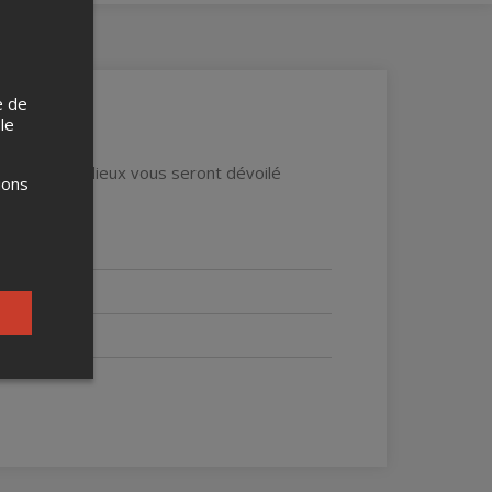
e de
 le
 date et le lieux vous seront dévoilé
ions