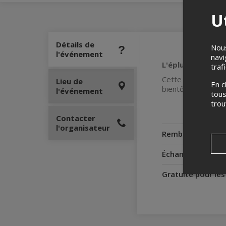
Ut
Détails de
Nous
l'événement
navi
L'épluchette du 
traf
Cette année nous f
Lieu de
En c
bientôt. La musique,
l'événement
tous
tro
Contacter
l'organisateur
Remboursement
Échanges
Gratuité pour le