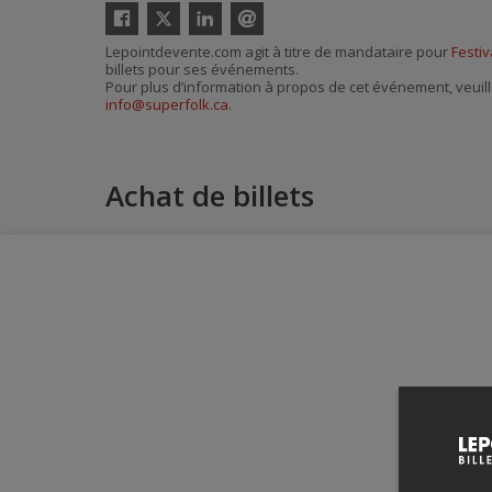
Twitter
Facebook
Linkedin
Envoyer
Lepointdevente.com agit à titre de mandataire pour
Festiv
par
billets pour ses événements.
courriel
Pour plus d’information à propos de cet événement, veuill
info@superfolk.ca
.
Achat de billets