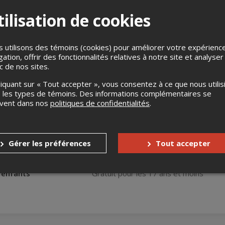
ilisation de cookies
 utilisons des témoins (cookies) pour améliorer votre expérienc
gation, offrir des fonctionnalités relatives à notre site et analyser
Dimanche !​
ic de nos sites.
erons une épluchette de Blé d'inde.Les informations concernant la
liquant sur « Tout accepter », vous consentez à ce que nous utilis
 le plaisir et la convivialité en famille seront à l'honneur.
 les types de témoins. Des informations complémentaires se
uvent dans nos
politiques de confidentialités
.
s
Aucun remboursement
Gérer les préférences
Tout accepter
Aucun échange
s enfants
Gratuit pour les 17 ans et moins