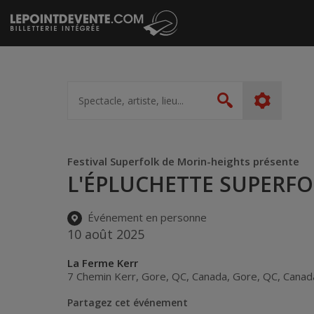
Passer
au
contenu
Spectacle,
artiste,
Rechercher
lieu...
Festival Superfolk de Morin-heights présente
L'ÉPLUCHETTE SUPERFO
Événement en personne
10 août 2025
La Ferme Kerr
7 Chemin Kerr, Gore, QC, Canada
,
Gore
,
QC
,
Canad
Partagez cet événement