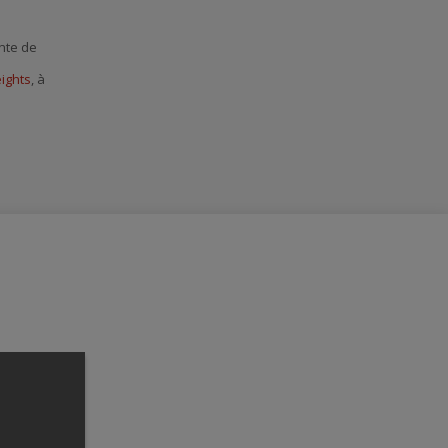
ente de
eights
, à