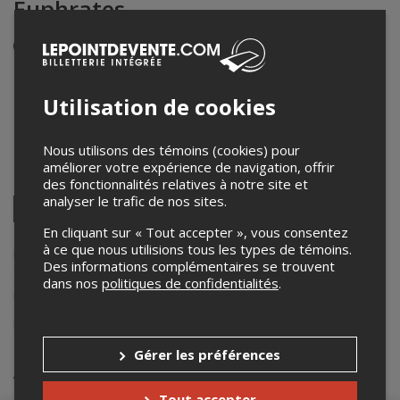
Euphrates
Événement en personne
24 avril 2026
20h00 – 21h15 / Entrée: 19h30
Utilisation de cookies
Chapelle Notre-Dame-de-Bon-Secours
400 rue St-Paul Est
,
Montréal
,
QC
,
Canada
Nous utilisons des témoins (cookies) pour
améliorer votre expérience de navigation, offrir
Partagez cet événement
des fonctionnalités relatives à notre site et
analyser le trafic de nos sites.
Twitter
Facebook
Linkedin
Pinterest
Envoyer
En cliquant sur « Tout accepter », vous consentez
par
à ce que nous utilisions tous les types de témoins.
courriel
Lepointdevente.com agit à titre de mandataire pour
Lamia Yared
Des informations complémentaires se trouvent
dans le cadre de l’affichage en ligne et la vente de billets pour ses
dans nos
politiques de confidentialités
.
événements.
Pour plus d’information à propos de cet événement, veuillez
contacter l’organisateur de l’événement,
Lamia Yared
, à
lamyared1@gmail.com
.
Gérer les préférences
Achat de billets
Tout accepter