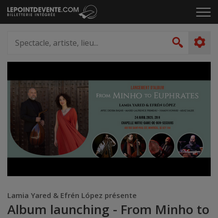
Passer
Cliq
au
pou
contenu
ouvr
Spectacle,
le
artiste,
Recher
men
lieu...
Lamia Yared & Efrén López présente
Album launching - From Minho to