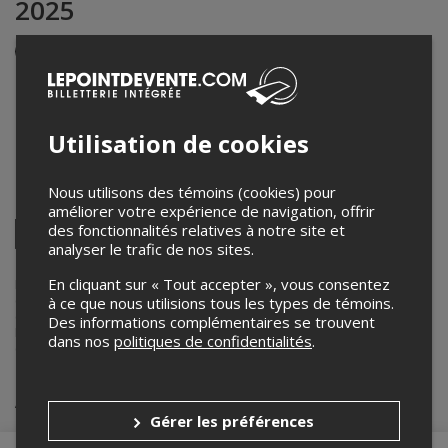
2025
Événement en personne
13 novembre 2025
17h30 – 22h00 / Entrée: 17h00
Fairmont Manoir Richelieu
Utilisation de cookies
181, rue Richelieu
,
La Malbaie
,
QC
,
Canada
Nous utilisons des témoins (cookies) pour
Partagez cet événement
améliorer votre expérience de navigation, offrir
Twitter
des fonctionnalités relatives à notre site et
analyser le trafic de nos sites.
Facebook
Linkedin
Pinterest
Envoyer
par
courriel
En cliquant sur « Tout accepter », vous consentez
Lepointdevente.com agit à titre de mandataire pour
FRIL
dans le
cadre de l’affichage en ligne et la vente de billets pour ses
à ce que nous utilisions tous les types de témoins.
événements.
Des informations complémentaires se trouvent
Pour plus d’information à propos de cet événement, veuillez
dans nos
politiques de confidentialités
.
contacter l’organisateur de l’événement,
FRIL
, à
contact@fril.ca
.
Achat de billets
Gérer les préférences