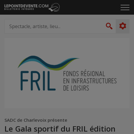
Passer
Cliq
au
pou
contenu
ouvr
Spectacle,
le
artiste,
Recher
men
lieu...
SADC de Charlevoix présente
Le Gala sportif du FRIL édition