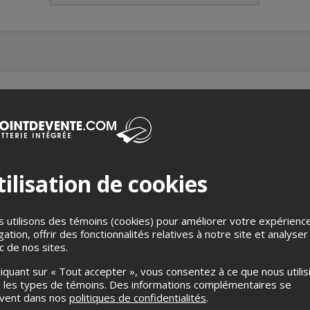
u Marché Artisans – une activité créative et gourmande!
ller votre créativité autour d’un bon brunch? Rejoignez-nous pour
le samedi 20 décembre, à partir de 11h
au Marché Artisans!
ilisation de cookies
licieux brunch en formule buffet, suivi d’un atelier de peinture su
 utilisons des témoins (cookies) pour améliorer votre expérienc
rieux·se, une experte de Canvas Club sera présente sur place pou
gation, offrir des fonctionnalités relatives à notre site et analyser
techniques tout au long de l’activité.
ic de nos sites.
liquant sur « Tout accepter », vous consentez à ce que nous utilis
 matinée créative :
 les types de témoins. Des informations complémentaires se
ch avec nos fameuses Crêpes de l'Artisan, viennoiseries, fromage
uvent dans nos
politiques de confidentialités
.