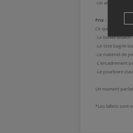
-Un atelier de pei
Prix : 69 $ par p
Ce qui inclut :
-Le buffet brunch
-Le tote bag/le b
-Le matériel de pe
-L’encadrement pa
-Le pourboire (tax
Un moment parfait 
*Les billets sont