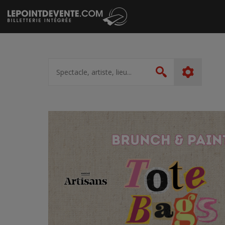
Passer
au
contenu
Spectacle,
artiste,
Rechercher
lieu...