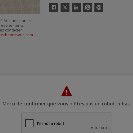
Twitter
Facebook
Linkedin
Pinterest
Envoyer
par
é Artisans dans le
courriel
es événements.
ez contacter
rcheartisans.com
.
Merci de confirmer que vous n'êtes pas un robot ci-bas.