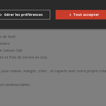
nture, guidé par une personne de Canvas Club
Gérer les préférences
Tout accepter
ersonne (plus frais applicables)
as de Noël
inture
r Canvas Club
es et frais de service en sus)
pour relaxer, manger, créer… et repartir avec votre propre créa
 non-remboursables.