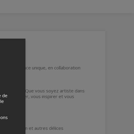
 une expérience unique, en collaboration
r un tote bag. Que vous soyez artiste dans
e de
r vous guider, vous inspirer et vous
 le
ions
, œufs, bacon et autres délices