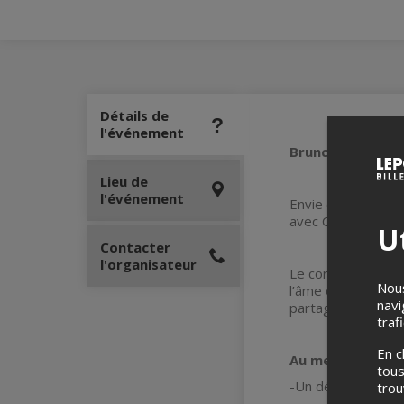
Détails de
l'événement
Brunch & Paint a
Lieu de
l'événement
Envie de laisser a
avec Canvas Club,
Ut
Contacter
l'organisateur
Le concept : un dé
Nous
l’âme ou simple cu
navi
partager quelques 
traf
En c
Au menu de cette
tous
-Un délicieux brun
tro