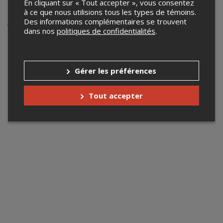
des Francouvertes
En cliquant sur « Tout accepter », vous consentez
à ce que nous utilisions tous les types de témoins.
Des informations complémentaires se trouvent
Votre recherche n'a retourné aucun
dans nos
politiques de confidentialités
.
résultat.
Gérer les préférences
Tout accepter