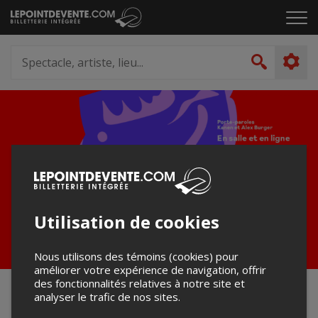
Passer
Cliq
au
pou
contenu
ouvr
Spectacle,
le
artiste,
Recher
men
lieu...
Utilisation de cookies
Nous utilisons des témoins (cookies) pour
améliorer votre expérience de navigation, offrir
des fonctionnalités relatives à notre site et
Événements en salle - 29e édition
analyser le trafic de nos sites.