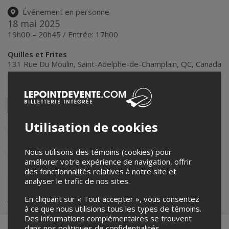
Événement en personne
18 mai 2025
19h00 – 20h45 / Entrée: 17h00
Quilles et Frites
131 Rue Du Moulin
,
Saint-Adelphe-de-Champlain
,
QC
,
Canada
Partagez cet événement
Twitter
Facebook
Linkedin
Pinterest
Envoyer
Utilisation de cookies
par
courriel
Lepointdevente.com agit à titre de mandataire pour
Quilles et Frites
dans le cadre de l’affichage en ligne et la vente de billets pour ses
événements.
Nous utilisons des témoins (cookies) pour
Pour plus d’information à propos de cet événement, veuillez
améliorer votre expérience de navigation, offrir
contacter l’organisateur de l’événement,
Quilles et Frites
, à
des fonctionnalités relatives à notre site et
quilles.frites@gmail.com
.
analyser le trafic de nos sites.
Achat de billets
En cliquant sur « Tout accepter », vous consentez
à ce que nous utilisions tous les types de témoins.
Des informations complémentaires se trouvent
dans nos
politiques de confidentialités
.