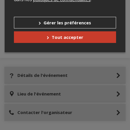
Merci de confirmer que vous n'êtes pas un
robot ci-bas.
Gérer les préférences
Tout accepter
Détails de l'événement
Lieu de l'événement
Contacter l'organisateur