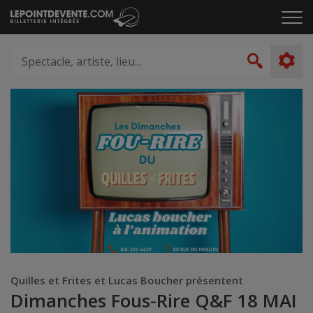
Passer
Cliq
au
pou
contenu
ouvr
Spectacle,
le
artiste,
Recher
men
lieu...
Quilles et Frites et Lucas Boucher présentent
Dimanches Fous-Rire Q&F 18 MAI