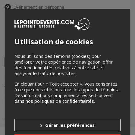
Événement en personne
Du 30 août au 19 octobre 2025
13h00 – 16h00 / Entrée: 11h00
Complexe sportif René-Perron
5285 Av. Albert Tessier
,
Shawinigan
,
QC
,
Canada
Utilisation de cookies
Partagez cet événement
Nous utilisons des témoins (cookies) pour
Twitter
améliorer votre expérience de navigation, offrir
des fonctionnalités relatives à notre site et
Facebook
Linkedin
Pinterest
Envoyer
par
analyser le trafic de nos sites.
courriel
Lepointdevente.com agit à titre de mandataire pour Électriks du
Cégep de Shawinigan dans le cadre de l’affichage en ligne et la
En cliquant sur « Tout accepter », vous consentez
vente de billets pour ses événements.
à ce que nous utilisions tous les types de témoins.
Pour plus d’information à propos de cet événement, veuillez
Des informations complémentaires se trouvent
contacter l’organisateur de l’événement, Électriks du Cégep de
dans nos
politiques de confidentialités
.
Shawinigan, à
electriks@cshawi.ca
.
Achat de billets
Gérer les préférences