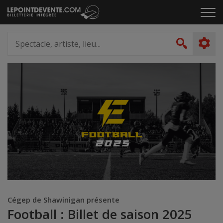
Passer
Cliq
au
pou
contenu
ouvr
Spectacle,
le
artiste,
Recher
men
lieu...
Cégep de Shawinigan présente
Football : Billet de saison 2025