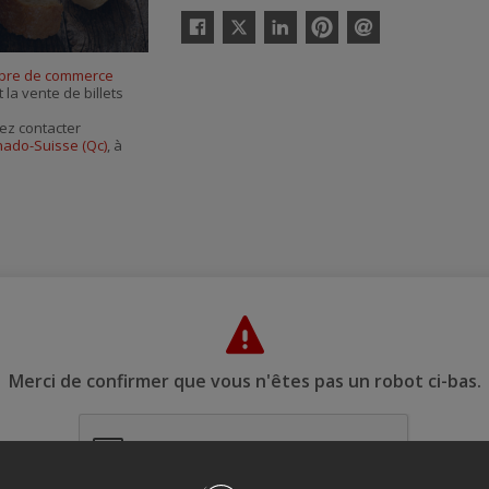
Twitter
Facebook
Linkedin
Pinterest
Envoyer
par
bre de commerce
courriel
 la vente de billets
ez contacter
ado-Suisse (Qc)
, à
Merci de confirmer que vous n'êtes pas un robot ci-bas.