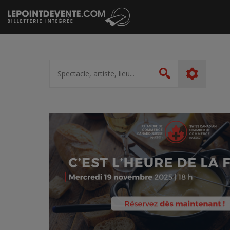
Passer
au
contenu
Spectacle,
artiste,
Rechercher
lieu...