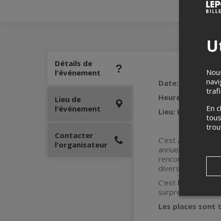
Ut
Détails de
Nous
l'événement
navi
Date: 19 novemb
traf
Heure:
18h00
Lieu de
En c
l'événement
Lieu:
Le Grenier 
tous
tro
Contacter
C’est avec grand p
l'organisateur
annuelle, dans le 
rencontrent, entou
divers horizons, t
C'est
l’événemen
surprenantes.
Les places sont t