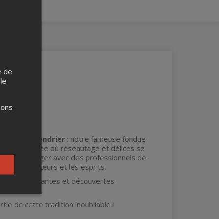
e de
 le
ions
 notre calendrier
: notre fameuse fondue
dans une soirée où réseautage et délices se
on pour échanger avec des professionnels de
uffer les cœurs et les esprits.
ons enrichissantes et découvertes
tie de cette tradition inoubliable !