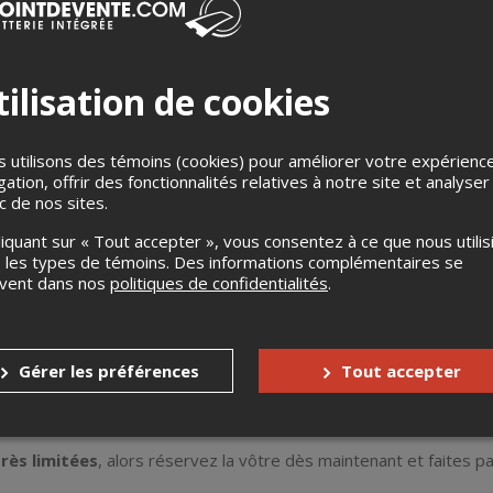
ilisation de cookies
 utilisons des témoins (cookies) pour améliorer votre expérienc
gation, offrir des fonctionnalités relatives à notre site et analyser
re 2025
ic de nos sites.
liquant sur « Tout accepter », vous consentez à ce que nous utilis
de l'Auberge Saint-Gabriel
 les types de témoins. Des informations complémentaires se
uvent dans nos
politiques de confidentialités
.
laisir que nous vous invitons à participer à
l’événement phare de
cadre enchanteur du Grenier de l’Auberge Saint-Gabriel. Plongez 
rés d’une ambiance chaleureuse et festive. Profitez de l'occasi
Gérer les préférences
Tout accepter
out en dégustant une fondue exquise qui ne manquera pas de récha
t à ne pas manquer
pour combiner plaisir gourmand, conversati
rès limitées
, alors réservez la vôtre dès maintenant et faites par