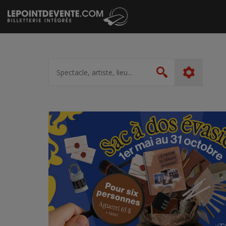
Passer
au
contenu
Spectacle,
artiste,
Rechercher
lieu...