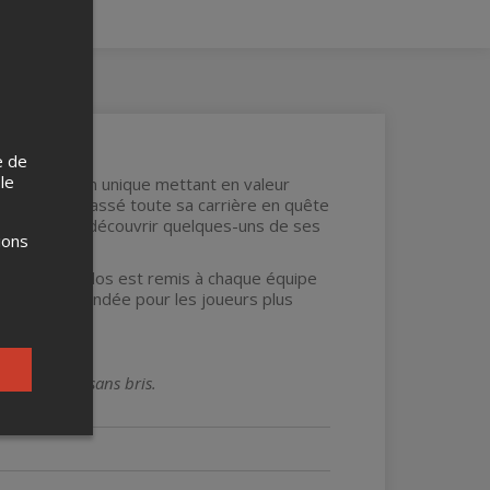
e de
 le
 jeu d'évasion unique mettant en valeur
logue ayant passé toute sa carrière en quête
Québec et à découvrir quelques-uns de ses
ions
re et un sac à dos est remis à chaque équipe
est recommandée pour les joueurs plus
 bon état et sans bris.