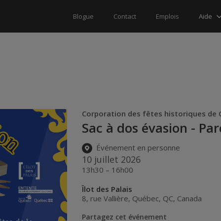
Aide
Blogue
Contact
Emplois
Corporation des fêtes historiques de 
Sac à dos évasion - Par
Événement en personne
10 juillet 2026
13h30 – 16h00
Îlot des Palais
8, rue Vallière
,
Québec
,
QC
,
Canada
Partagez cet événement