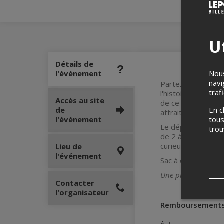
Ut
Détails de
Nous
l'événement
navi
Partez à la recher
traf
l'histoire et l'ar
Accès au site
de ce trésor, vou
En c
de
attraits historiqu
tous
l'événement
Le départ s'effectu
tro
de 2 à 6 personne
curieux ou expéri
Lieu de
l'événement
Sac à dos archéolo
Une pièce d’identité
Contacter
l'organisateur
Remboursement