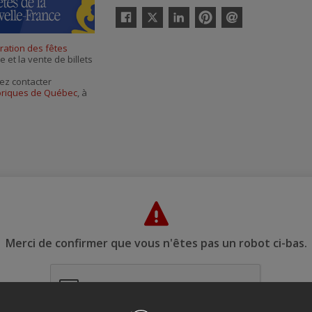
Twitter
Facebook
Linkedin
Pinterest
Envoyer
par
ration des fêtes
courriel
e et la vente de billets
ez contacter
toriques de Québec
, à
Merci de confirmer que vous n'êtes pas un robot ci-bas.