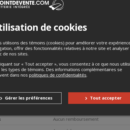
ilisation de cookies
 utilisons des témoins (cookies) pour améliorer votre expérienc
gation, offrir des fonctionnalités relatives à notre site et analyser
che du trésor du dernier intendant de la Nouvelle-France dans un
ic de nos sites.
chéologie de la Nouvelle-France. Équipés du sac à dos d'une archéo
s serez amenés à résoudre des énigmes en parcourant le Vieux-
liquant sur « Tout accepter », vous consentez à ce que nous utilis
es et archéologiques les mieux cachés.
 les types de témoins. Des informations complémentaires se
e à l'Îlot des Palais où un livret contenant les indications à suiv
uvent dans nos
politiques de confidentialités
.
s. Cette version aguerrie, composée de 8 énigmes captivantes, 
mentés de jeux d’évasion.
gue aguerri (2 h 30 | 3 km)
Gérer les préférences
Tout accepter
 sera exigée à titre de dépôt afin de garantir le retour du matériel en
s
Aucun remboursement