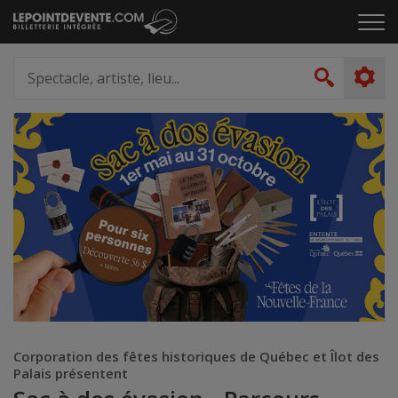
Passer
Cliq
au
pou
contenu
ouvr
Spectacle,
le
artiste,
Recher
men
lieu...
Corporation des fêtes historiques de Québec et Îlot des
Palais présentent