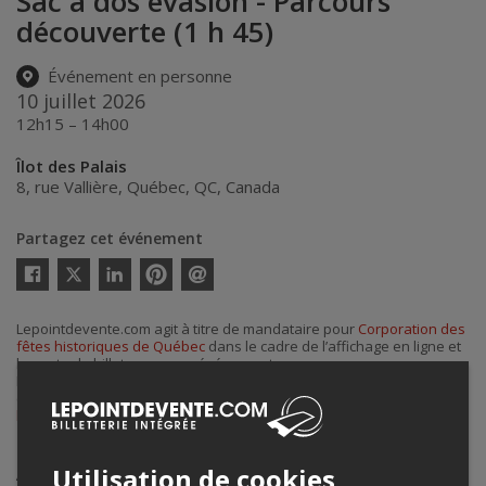
Sac à dos évasion - Parcours
découverte (1 h 45)
Événement en personne
10 juillet 2026
12h15 – 14h00
Îlot des Palais
8, rue Vallière
,
Québec
,
QC
,
Canada
Partagez cet événement
Twitter
Facebook
Linkedin
Pinterest
Envoyer
par
courriel
Lepointdevente.com agit à titre de mandataire pour
Corporation des
fêtes historiques de Québec
dans le cadre de l’affichage en ligne et
la vente de billets pour ses événements.
Pour plus d’information à propos de cet événement, veuillez
contacter l’organisateur de l’événement,
Corporation des fêtes
historiques de Québec
, à
fetes@nouvellefrance.qc.ca
.
Achat de billets
Utilisation de cookies