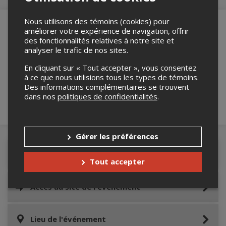
Nous utilisons des témoins (cookies) pour
améliorer votre expérience de navigation, offrir
des fonctionnalités relatives à notre site et
Merci de confirmer que vous n'êtes pas un
analyser le trafic de nos sites.
robot ci-bas.
En cliquant sur « Tout accepter », vous consentez
à ce que nous utilisions tous les types de témoins.
Des informations complémentaires se trouvent
dans nos
politiques de confidentialités
.
Gérer les préférences
Détails de l'événement
Tout accepter
Accès au site de l'événement
Lieu de l'événement