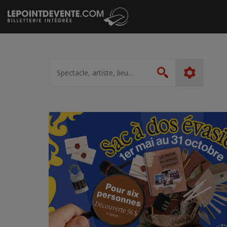
Passer
au
contenu
Spectacle,
artiste,
Rechercher
lieu...