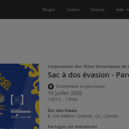
Aide
Blogue
Contact
Emplois
Corporation des fêtes historiques de 
Sac à dos évasion - Pa
Événement en personne
10 juillet 2026
13h15 – 15h00
Îlot des Palais
8, rue Vallière
,
Québec
,
QC
,
Canada
Partagez cet événement