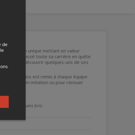
e de
 le
 jeu d'évasion unique mettant en valeur
logue ayant passé toute sa carrière en quête
Québec et à découvrir quelques-uns de ses
ions
re et un sac à dos est remis à chaque équipe
est idéale en initiation ou pour renouer
 bon état et sans bris.