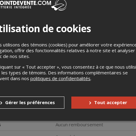
ilisation de cookies
 utilisons des témoins (cookies) pour améliorer votre expérienc
gation, offrir des fonctionnalités relatives à notre site et analyser
che du trésor du dernier intendant de la Nouvelle-France dans un
ic de nos sites.
chéologie de la Nouvelle-France. Équipés du sac à dos d'une archéo
s serez amenés à résoudre des énigmes en parcourant le Vieux-
liquant sur « Tout accepter », vous consentez à ce que nous utilis
es et archéologiques les mieux cachés.
 les types de témoins. Des informations complémentaires se
e à l'Îlot des Palais où un livret contenant les indications à suiv
uvent dans nos
politiques de confidentialités
.
. Avec ses 6 énigmes captivantes, cette version accomplie du jeu 
sion, ainsi qu'en famille (enfants de 10 ans et plus).
- parcours découverte (1 h 45 | 1,7 km)
Gérer les préférences
Tout accepter
 sera exigée à titre de dépôt afin de garantir le retour du matériel en
s
Aucun remboursement