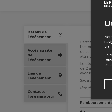
Ut
Détails de
Nous
l'événement
navi
Partez à la recher
traf
l'histoire et l'ar
Accès au site
de ce trésor, vou
En c
de
attraits historiqu
tous
l'événement
Le départ s'effectu
tro
de 2 à 6 personnes
avec les jeux d’éva
Lieu de
l'événement
Sac à dos évasion 
Une pièce d’identité
Contacter
l'organisateur
Remboursement