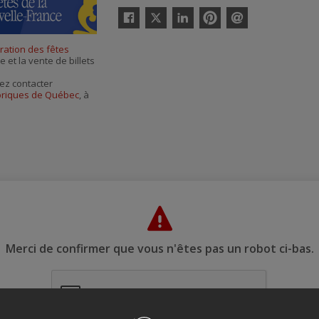
Twitter
Facebook
Linkedin
Pinterest
Envoyer
par
ration des fêtes
courriel
e et la vente de billets
ez contacter
toriques de Québec
, à
Merci de confirmer que vous n'êtes pas un robot ci-bas.