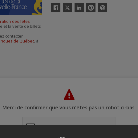
Twitter
Facebook
Linkedin
Pinterest
Envoyer
par
ration des fêtes
courriel
e et la vente de billets
ez contacter
toriques de Québec
, à
Merci de confirmer que vous n'êtes pas un robot ci-bas.