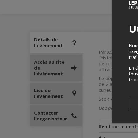
Ut
Détails de
Nous
l'événement
navi
Partez à la recher
traf
l'histoire et l'ar
Accès au site
de ce trésor, vou
En c
de
attraits historiqu
tous
l'événement
Le départ s'effectu
tro
de 2 à 6 personne
curieux ou expéri
Lieu de
l'événement
Sac à dos archéolo
Une pièce d’identité
Contacter
l'organisateur
Remboursement