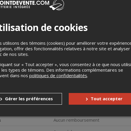
ilisation de cookies
 utilisons des témoins (cookies) pour améliorer votre expérienc
gation, offrir des fonctionnalités relatives à notre site et analyser
che du trésor du dernier intendant de la Nouvelle-France dans un
ic de nos sites.
chéologie de la Nouvelle-France. Équipés du sac à dos d'une archéo
s serez amenés à résoudre des énigmes en parcourant le Vieux-
liquant sur « Tout accepter », vous consentez à ce que nous utilis
es et archéologiques les mieux cachés.
 les types de témoins. Des informations complémentaires se
e à l'Îlot des Palais où un livret contenant les indications à suiv
uvent dans nos
politiques de confidentialités
.
s. Cette version aguerrie, composée de 8 énigmes captivantes, 
mentés de jeux d’évasion.
gue aguerri (2 h 30 | 3 km)
Gérer les préférences
Tout accepter
 sera exigée à titre de dépôt afin de garantir le retour du matériel en
s
Aucun remboursement