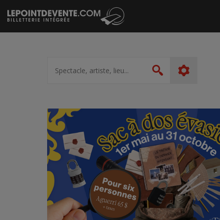
Passer
au
contenu
Spectacle,
artiste,
Rechercher
lieu...