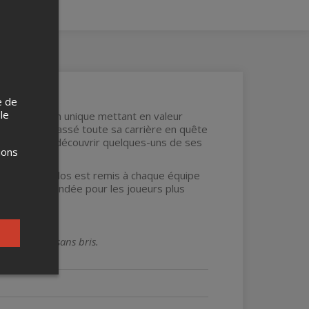
e de
 le
 jeu d'évasion unique mettant en valeur
logue ayant passé toute sa carrière en quête
Québec et à découvrir quelques-uns de ses
ions
re et un sac à dos est remis à chaque équipe
est recommandée pour les joueurs plus
 bon état et sans bris.