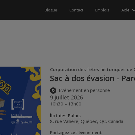
Aide
Blogue
Contact
Emplois
Corporation des fêtes historiques de 
Sac à dos évasion - Par
Événement en personne
9 juillet 2026
10h30 – 13h00
Îlot des Palais
8, rue Vallière
,
Québec
,
QC
,
Canada
Partagez cet événement