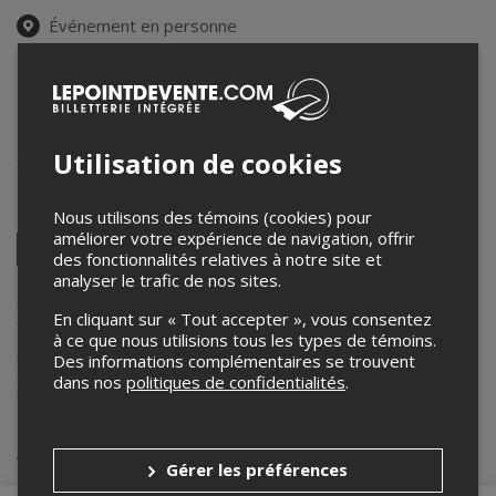
Événement en personne
19 avril 2026
14h00 – 15h30 / Entrée: 13h30
Salle Henri Gagnon de l'Université Laval
1055 avenue du Séminaire, Pavillon L-J. Casault
,
Québec
,
QC
,
Utilisation de cookies
Canada
Partagez cet événement
Nous utilisons des témoins (cookies) pour
améliorer votre expérience de navigation, offrir
Twitter
des fonctionnalités relatives à notre site et
Facebook
Linkedin
Pinterest
Envoyer
analyser le trafic de nos sites.
par
courriel
Lepointdevente.com agit à titre de mandataire pour
Université Laval
En cliquant sur « Tout accepter », vous consentez
- Faculté de musique
dans le cadre de l’affichage en ligne et la vente
à ce que nous utilisions tous les types de témoins.
de billets pour ses événements.
Pour plus d’information à propos de cet événement, veuillez
Des informations complémentaires se trouvent
contacter l’organisateur de l’événement,
Université Laval - Faculté de
dans nos
politiques de confidentialités
.
musique
, à
robert.gosselin@mus.ulaval.ca
.
Achat de billets
Gérer les préférences