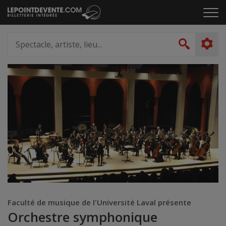
Passer
Cliq
au
pou
contenu
ouvr
Spectacle,
le
artiste,
Recher
men
lieu...
Faculté de musique de l'Université Laval présente
Orchestre symphonique