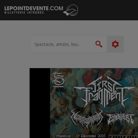
Passer
au
contenu
Spectacle,
artiste,
Rechercher
lieu...