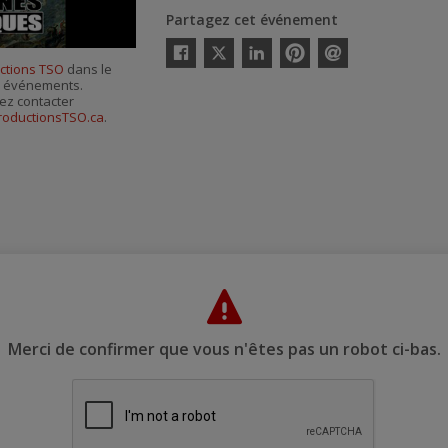
Partagez cet événement
Twitter
ctions TSO
dans le
Facebook
Linkedin
Pinterest
Envoyer
es événements.
par
courriel
ez contacter
roductionsTSO.ca
.
Merci de confirmer que vous n'êtes pas un robot ci-bas.