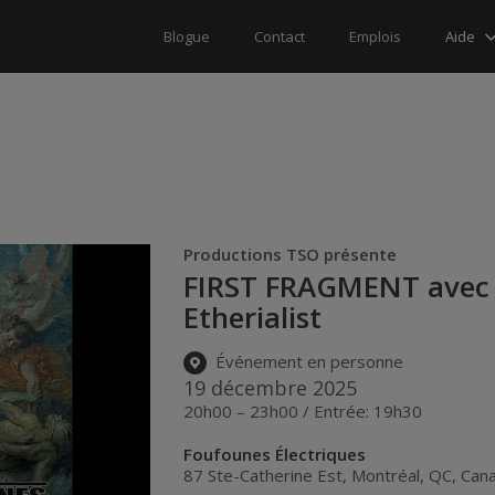
Aide
Blogue
Contact
Emplois
Productions TSO présente
FIRST FRAGMENT avec 
Etherialist
Événement en personne
19 décembre 2025
20h00 – 23h00 / Entrée: 19h30
Foufounes Électriques
87 Ste-Catherine Est
,
Montréal
,
QC
,
Can