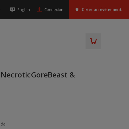
Connexion
English
Créer un événement
NecroticGoreBeast &
ada