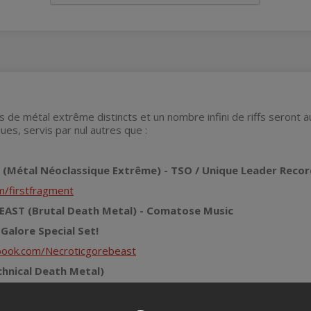
s de métal extrême distincts et un nombre infini de riffs seront
ues, servis par nul autres que :
(Métal Néoclassique Extrême) - TSO / Unique Leader Recor
/firstfragment
ST (Brutal Death Metal) - Comatose Music
alore Special Set!
book.com/Necroticgorebeast
hnical Death Metal)
EtherialistOfficial