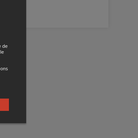
e de
 le
ions