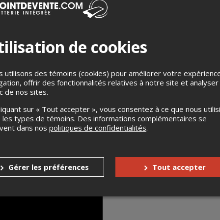
ilisation de cookies
 utilisons des témoins (cookies) pour améliorer votre expérienc
First Fragment
gation, offrir des fonctionnalités relatives à notre site et analyser
ic de nos sites.
liquant sur « Tout accepter », vous consentez à ce que nous utilis
 les types de témoins. Des informations complémentaires se
uvent dans nos
politiques de confidentialités
.
Gérer les préférences
Tout accepter