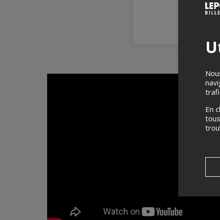
Ut
Nous
navi
traf
En c
tous
tro