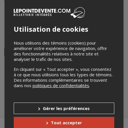
22 novembre 2024
21h00 – 23h00 / Entrée: 20h30
Centre des Arts et de la Culture de Dieppe
Utilisation de cookies
331 Acadie Ave
,
Dieppe
,
NB
,
Canada
Partagez cet événement
Nous utilisons des témoins (cookies) pour
améliorer votre expérience de navigation, offrir
Twitter
des fonctionnalités relatives à notre site et
Facebook
Linkedin
Pinterest
Envoyer
analyser le trafic de nos sites.
par
courriel
Lepointdevente.com agit à titre de mandataire pour
Festival
En cliquant sur « Tout accepter », vous consentez
international du cinéma francophone en Acadie
dans le cadre de
à ce que nous utilisions tous les types de témoins.
l’affichage en ligne et la vente de billets pour ses événements.
Des informations complémentaires se trouvent
Pour plus d’information à propos de cet événement, veuillez
contacter l’organisateur de l’événement,
Festival international du
dans nos
politiques de confidentialités
.
cinéma francophone en Acadie
, à
billetterie@ficfa.com
ou au
+1 506-855-6050
.
Achat de billets
Gérer les préférences
Tout accepter