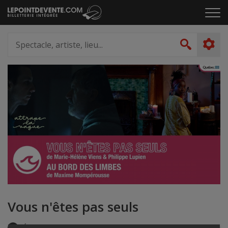
Passer
Cliq
au
pou
contenu
ouvr
Spectacle,
le
artiste,
Recher
men
lieu...
Vous n'êtes pas seuls
Événement en personne