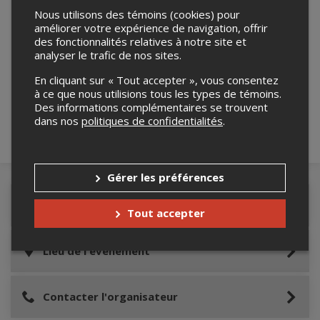
Nous utilisons des témoins (cookies) pour
améliorer votre expérience de navigation, offrir
des fonctionnalités relatives à notre site et
analyser le trafic de nos sites.
Merci de confirmer que vous n'êtes pas un
robot ci-bas.
En cliquant sur « Tout accepter », vous consentez
à ce que nous utilisions tous les types de témoins.
Des informations complémentaires se trouvent
dans nos
politiques de confidentialités
.
Gérer les préférences
Détails de l'événement
Tout accepter
Lieu de l'événement
Contacter l'organisateur