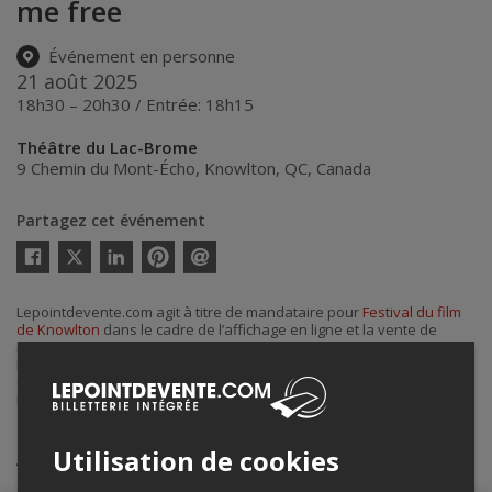
me free
Événement en personne
21 août 2025
18h30 – 20h30 / Entrée: 18h15
Théâtre du Lac-Brome
9 Chemin du Mont-Écho
,
Knowlton
,
QC
,
Canada
Partagez cet événement
Twitter
Facebook
Linkedin
Pinterest
Envoyer
par
courriel
Lepointdevente.com agit à titre de mandataire pour
Festival du film
de Knowlton
dans le cadre de l’affichage en ligne et la vente de
billets pour ses événements.
Pour plus d’information à propos de cet événement, veuillez
contacter l’organisateur de l’événement,
Festival du film de
Knowlton
, à
coordination@ffkff.ca
.
Achat de billets
Utilisation de cookies