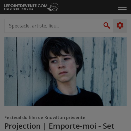
Passer
Cliq
au
pou
contenu
ouvr
Spectacle,
le
artiste,
Recher
men
lieu...
Festival du film de Knowlton présente
Projection | Emporte-moi - Set