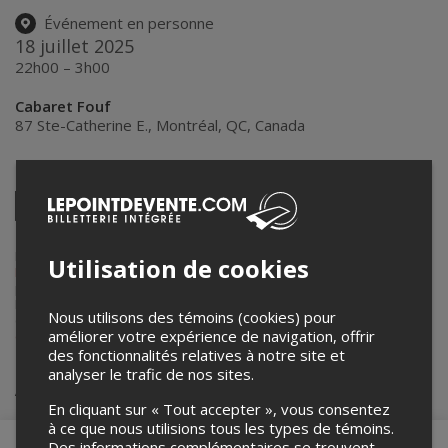
Événement en personne
18 juillet 2025
22h00 – 3h00
Cabaret Fouf
87 Ste-Catherine E.
,
Montréal
,
QC
,
Canada
Partagez cet événement
Twitter
Facebook
Linkedin
Pinterest
Envoyer
par
courriel
Lepointdevente.com agit à titre de mandataire pour
Foufounes
Utilisation de cookies
Électriques
dans le cadre de l’affichage en ligne et la vente de billets
pour ses événements.
Pour plus d’information à propos de cet événement, veuillez
Nous utilisons des témoins (cookies) pour
contacter l’organisateur de l’événement,
Foufounes Électriques
, à
améliorer votre expérience de navigation, offrir
eric@foufouneselectriques.com
.
des fonctionnalités relatives à notre site et
analyser le trafic de nos sites.
Achat de billets
En cliquant sur « Tout accepter », vous consentez
à ce que nous utilisions tous les types de témoins.
Des informations complémentaires se trouvent