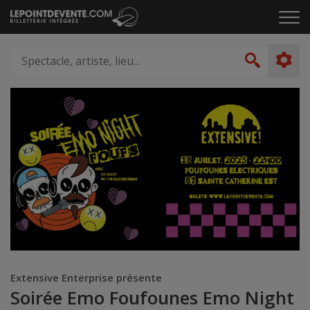
Passer
Cliq
au
pou
contenu
ouvr
Spectacle,
le
artiste,
Recher
men
lieu...
Extensive Enterprise présente
Soirée Emo Foufounes Emo Night