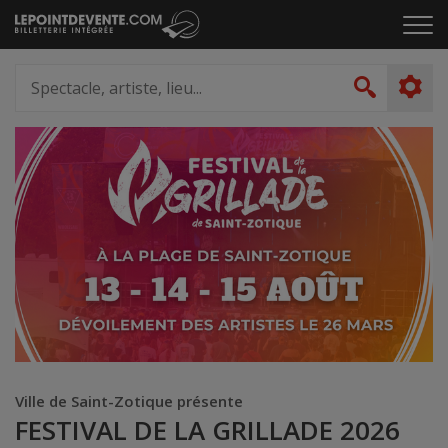
Passer
Cliq
au
pou
contenu
ouvr
Spectacle,
le
artiste,
Recher
men
lieu...
Ville de Saint-Zotique présente
FESTIVAL DE LA GRILLADE 2026