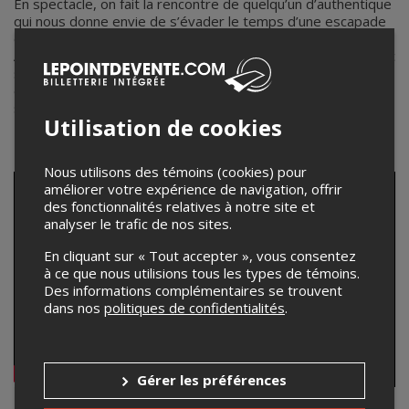
En spectacle, on fait la rencontre de quelqu’un d’authentique
qui nous donne envie de s’évader le temps d’une escapade
ou du moins, le goût de respirer la liberté pour un moment.
Au volant de sa guitare, elle continue de «taper sa trail» avec
son folk’n’roll. Elle vous raconte des histoires et vous
entraîne dans ses aventures parsemées d’humour et de
spontanéité, bien ancrées dans ses racines.
Utilisation de cookies
Nous utilisons des témoins (cookies) pour
améliorer votre expérience de navigation, offrir
des fonctionnalités relatives à notre site et
analyser le trafic de nos sites.
En cliquant sur « Tout accepter », vous consentez
à ce que nous utilisions tous les types de témoins.
Des informations complémentaires se trouvent
dans nos
politiques de confidentialités
.
Gérer les préférences