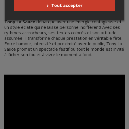
TONY LA SAUCE
Tout accepter
Spectacle du 13 août
Tony La Sauce
débarque avec une énergie contagieuse et
un style éclaté qui ne laisse personne indifférent! Avec ses
rythmes accrocheurs, ses textes colorés et son attitude
assumée, il transforme chaque prestation en véritable fête.
Entre humour, intensité et proximité avec le public, Tony La
Sauce promet un spectacle festif où tout le monde est invité
à lâcher son fou et à vivre le moment à fond.