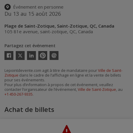
Événement en personne
Du 13 au 15 août 2026
Plage de Saint-Zotique, Saint-Zotique, QC, Canada
105 81e avenue
,
saint-zotique
,
QC
,
Canada
Partagez cet événement
Twitter
Facebook
Linkedin
Pinterest
Envoyer
par
courriel
Lepointdevente.com agit à titre de mandataire pour
Ville de Saint-
Zotique
dans le cadre de l’affichage en ligne et la vente de billets
pour ses événements.
Pour plus d’information à propos de cet événement, veuillez
contacter l’organisateur de l’événement,
Ville de Saint-Zotique
, au
+1 450-267-9335
.
Achat de billets