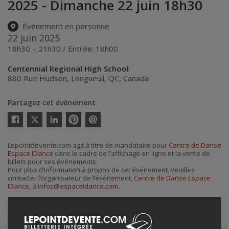
2025 - Dimanche 22 juin 18h30
Événement en personne
22 juin 2025
18h30 – 21h30 / Entrée: 18h00
Centennial Regional High School
880 Rue Hudson
,
Longueuil
,
QC
,
Canada
Partagez cet événement
Twitter
Facebook
Linkedin
Pinterest
Envoyer
par
courriel
Lepointdevente.com agit à titre de mandataire pour
Centre de Danse
Espace IDance
dans le cadre de l’affichage en ligne et la vente de
billets pour ses événements.
Pour plus d’information à propos de cet événement, veuillez
contacter l’organisateur de l’événement,
Centre de Danse Espace
IDance
, à
infos@espaceidance.com
.
Achat de billets