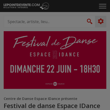
Passer
Cliq
au
pou
contenu
ouvr
Spectacle,
le
artiste,
Recher
men
lieu...
Centre de Danse Espace IDance présente
Festival de danse Espace IDance