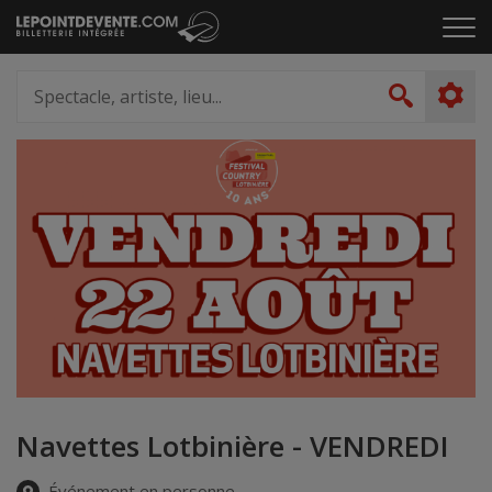
Passer
Cliq
au
pou
contenu
ouvr
Spectacle,
le
artiste,
Recher
men
lieu...
Navettes Lotbinière - VENDREDI
Événement en personne