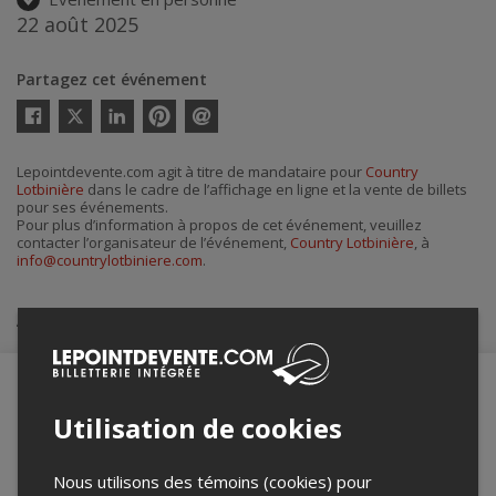
22 août 2025
Partagez cet événement
Twitter
Facebook
Linkedin
Pinterest
Envoyer
par
courriel
Lepointdevente.com agit à titre de mandataire pour
Country
Lotbinière
dans le cadre de l’affichage en ligne et la vente de billets
pour ses événements.
Pour plus d’information à propos de cet événement, veuillez
contacter l’organisateur de l’événement,
Country Lotbinière
, à
info@countrylotbiniere.com
.
Achat de billets
Utilisation de cookies
Merci de confirmer que vous n'êtes pas un
robot ci-bas.
Nous utilisons des témoins (cookies) pour