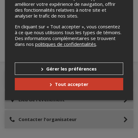
améliorer votre expérience de navigation, offrir
des fonctionnalités relatives à notre site et
analyser le trafic de nos sites.
Merci de confirmer que vous n'êtes pas un
robot ci-bas.
En cliquant sur « Tout accepter », vous consentez
à ce que nous utilisions tous les types de témoins.
Des informations complémentaires se trouvent
dans nos
politiques de confidentialités
.
Gérer les préférences
Détails de l'événement
Tout accepter
Lieu de l'événement
Contacter l'organisateur