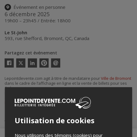
Événement en personne
6 décembre 2025
19h00 – 23h45 / Entrée: 18h00
Le St-John
593, rue Shefford
,
Bromont
,
QC
,
Canada
Partagez cet événement
Twitter
Facebook
Linkedin
Pinterest
Envoyer
par
courriel
Lepointdevente.com agit à titre de mandataire pour
Ville de Bromont
dans le cadre de l’affichage en ligne et la vente de billets pour ses
événements.
Pour plus d’information à propos de cet événement, veuillez
contacter l’organisateur de l’événement,
Ville de Bromont
, à
lestjohn@bromont.com
.
Achat de billets
Utilisation de cookies
Nous utilisons des témoins (cookies) pour