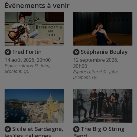
Événements à venir
Fred Fortin
Stéphanie Boulay
14 août 2026, 20h00
12 septembre 2026,
Espace culturel St. John,
20h00
Bromont, QC
Espace culturel St. John,
Bromont, QC
Sicile et Sardaigne,
The Big O String
les îles italiennes
Band