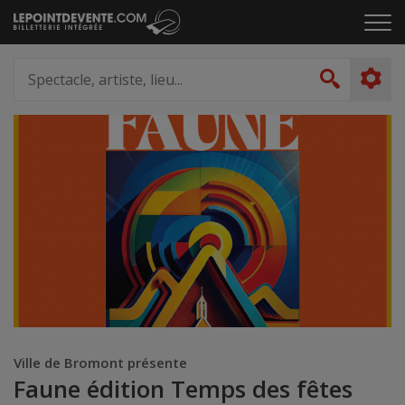
Passer
Cliq
au
pou
contenu
ouvr
Spectacle,
le
artiste,
Recher
men
lieu...
Ville de Bromont présente
Faune édition Temps des fêtes