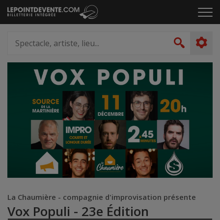
Passer
Cliq
au
pou
contenu
ouvr
Spectacle,
le
artiste,
Recher
men
lieu...
La Chaumière - compagnie d'improvisation présente
Vox Populi - 23e Édition