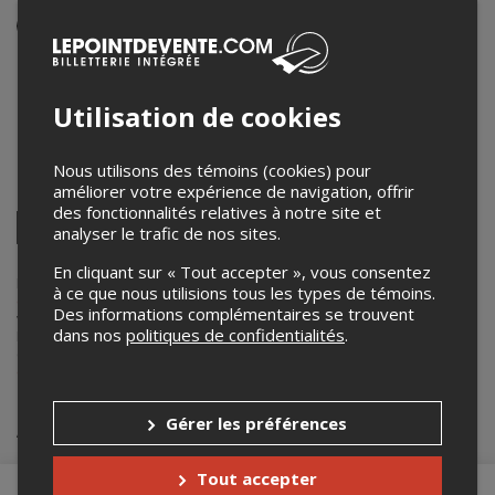
Événement en personne
11 décembre 2025
20h00 – 22h00 / Entrée: 19h30
Utilisation de cookies
La Source de la Martinière
201 rue de Lanaudière
,
Quebec
,
QC
,
Canada
Nous utilisons des témoins (cookies) pour
améliorer votre expérience de navigation, offrir
Partagez cet événement
des fonctionnalités relatives à notre site et
Twitter
analyser le trafic de nos sites.
Facebook
Linkedin
Pinterest
Envoyer
par
En cliquant sur « Tout accepter », vous consentez
courriel
Lepointdevente.com agit à titre de mandataire pour
La Chaumière -
à ce que nous utilisions tous les types de témoins.
compagnie d'improvisation
dans le cadre de l’affichage en ligne et la
Des informations complémentaires se trouvent
vente de billets pour ses événements.
dans nos
politiques de confidentialités
.
Pour plus d’information à propos de cet événement, veuillez
contacter l’organisateur de l’événement,
La Chaumière - compagnie
d'improvisation
, à
la.chaumiere.impro@gmail.com
.
Achat de billets
Gérer les préférences
Tout accepter