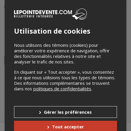
Événement en personne
5 décembre 2024
20h00 – 23h00 / Entrée: 19h30
Utilisation de cookies
La Source de la Martinière
201 rue de Lanaudière
,
Québec
,
QC
,
Canada
Nous utilisons des témoins (cookies) pour
améliorer votre expérience de navigation, offrir
Partagez cet événement
des fonctionnalités relatives à notre site et
Twitter
analyser le trafic de nos sites.
Facebook
Linkedin
Pinterest
Envoyer
par
En cliquant sur « Tout accepter », vous consentez
courriel
Lepointdevente.com agit à titre de mandataire pour
La Chaumière -
à ce que nous utilisions tous les types de témoins.
compagnie d'improvisation
dans le cadre de l’affichage en ligne et la
Des informations complémentaires se trouvent
vente de billets pour ses événements.
dans nos
politiques de confidentialités
.
Pour plus d’information à propos de cet événement, veuillez
contacter l’organisateur de l’événement,
La Chaumière - compagnie
d'improvisation
, à
la.chaumiere.impro@gmail.com
.
Achat de billets
Gérer les préférences
Tout accepter