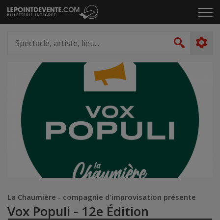
Passer
Cliq
au
pou
contenu
ouvr
Spectacle,
le
artiste,
Recher
men
lieu...
La Chaumière - compagnie d'improvisation présente
Vox Populi - 12e Édition